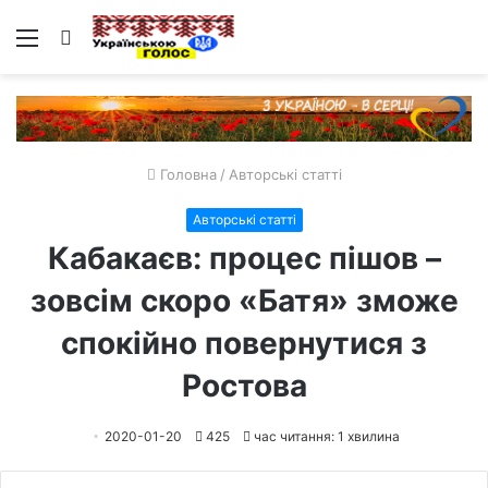
Меню
Пошук
Головна
/
Авторські статті
Авторські статті
Кабакаєв: процес пішов –
зовсім скоро «Батя» зможе
спокійно повернутися з
Ростова
2020-01-20
425
час читання: 1 хвилина