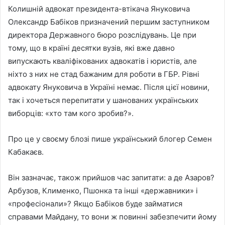
Колишній адвокат президента-втікача Януковича
Олександр Бабіков призначений першим заступником
директора Державного бюро розслідувань. Це при
тому, що в країні десятки вузів, які вже давно
випускають кваліфікованих адвокатів і юристів, але
ніхто з них не стад бажаним для роботи в ГБР. Рівні
адвокату Януковича в Україні немає. Після цієї новини,
так і хочеться перепитати у шанованих українських
виборців: «хто там кого зробив?».
Про це у своєму блозі пише український блогер Семен
Кабакаєв.
Він зазначає, також прийшов час запитати: а де Азаров?
Арбузов, Клименко, Пшонка та інші «державники» і
«професіонали»? Якщо Бабіков буде займатися
справами Майдану, то вони ж повинні забезпечити йому