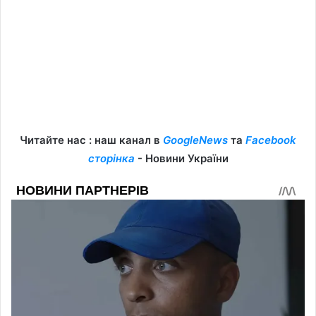
Читайте нас : наш канал в
GoogleNews
та
Facebook
сторінка
- Новини України