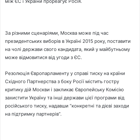
між ЄС і України прореагує Росія.
За різними сценаріями, Москва може під час
президентських виборів в Україні 2015 року, поставити
на чолі держави свого кандидата, який у майбутньому
може відмовитися від угоди з ЄС.
Резолюція Європарламенту у справі тиску на країни
Східного Партнерства з боку Росії містить гостру
критику дій Москви і закликає Європейську Комісію
захистити Україну та інші держави цієї програми від
російського тиску, надавши “конкретні та дієві заходи
на підтримку партнерів”.