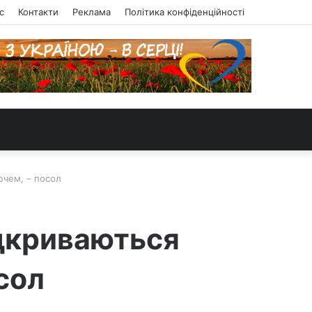
с
Контакти
Реклама
Політика конфіденційності
ючем, – посол
ідкриваються
сол