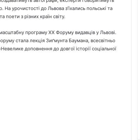
роздаватимуть автографи, експерти говоритимуть
 На урочистості до Львова з’їхались польські та
 поети з різних країн світу.
 масштабну програму ХХ Форуму видавців у Львові.
оруму стала лекція Зиґмунта Баумана, всесвітньо
«Невелике доповнення до довгої історії соціальної