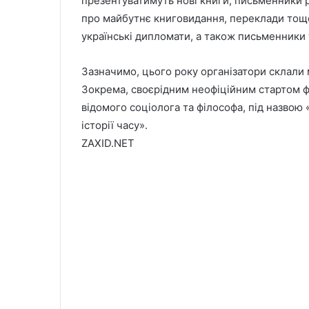
презентуватимуть нові книги, письменники 
про майбутнє книговидання, переклади тощо.
українські дипломати, а також письменники та
Зазначимо, цього року організатори склали
Зокрема, своєрідним неофіційним стартом ф
відомого соціолога та філософа, під назвою 
історії часу».
ZAXID.NET