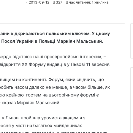
2013-09-12
327
час читання: 1 хвилина
аїни відкриваються польським ключем. У цьому
 Посол України в Польщі Маркіян Мальський.
ердо відстоює наші проєвропейські інтереси», –
 відкриття ХХ Форуму видавців у Львові 11 вересня.
ищем на континенті. Форум, який свідчить, що
обить часом далеко не менше, а часом більше, як
ою країною-гостем на цьогорічному форумі є
– сказав Маркіян Мальський.
і у Львові пройшла урочиста академія з
есня у місті на багатьох майданчиках