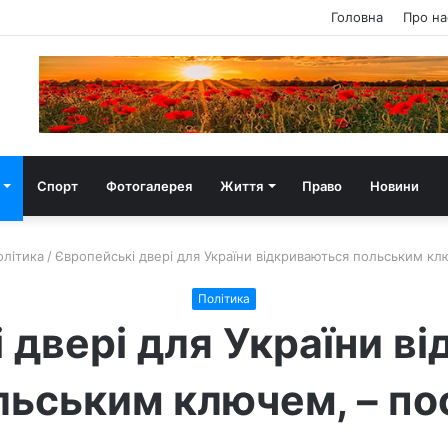
Головна
Про на
Спорт
Фотогалерея
Життя
Право
Новини
олітика
/
Європейські двері для України відкриваються польським кл
Політика
 двері для України в
льським ключем, – по