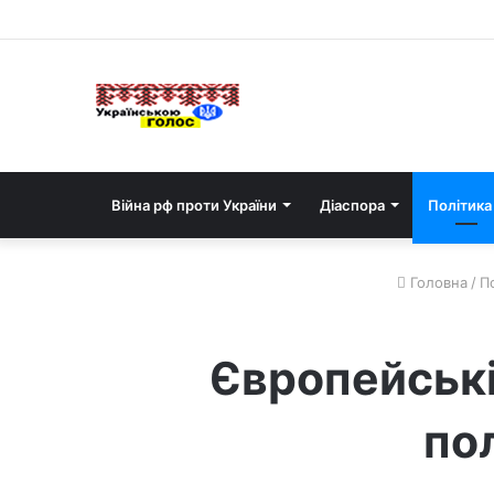
Війна рф проти України
Діаспора
Політика
Головна
/
П
Європейські
по