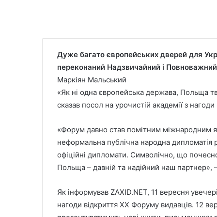
Дуже багато європейських дверей для Укр
переконаний Надзвичайний і Повноважний
Маркіян Мальський
«Як ні одна європейська держава, Польща тв
сказав посол на урочистій академії з нагоди
«Форум давно став помітним міжнародним яв
неформальна публічна народна дипломатія р
офіційні дипломати. Символічно, що почесн
Польща – давній та надійний наш партнер», 
Як інформував ZAXID.NET, 11 вересня увечер
нагоди відкриття ХХ Форуму видавців. 12 вер