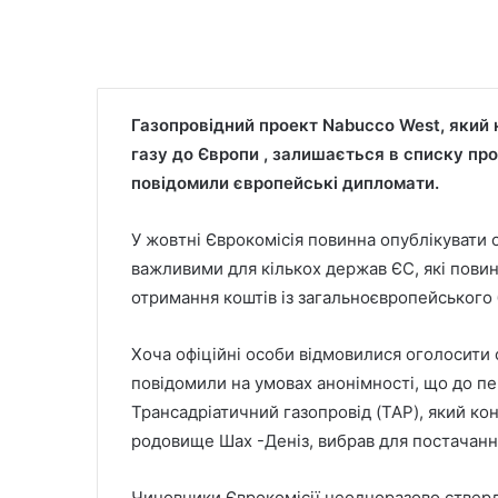
Газопровідний проект Nabucco West, який
газу до Європи , залишається в списку про
повідомили європейські дипломати.
У жовтні Єврокомісія повинна опублікувати
важливими для кількох держав ЄС, які повин
отримання коштів із загальноєвропейського
Хоча офіційні особи відмовилися оголосити с
повідомили на умовах анонімності, що до пе
Трансадріатичний газопровід (TAP), який ко
родовище Шах -Деніз, вибрав для постачанн
Чиновники Єврокомісії неодноразово стверд