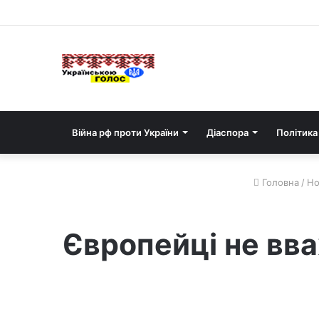
Війна рф проти України
Діаспора
Політика
Головна
/
Но
Європейці не вва