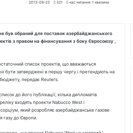
2013-09-23
321
час читання: 1 хвилина
 не був обраний для поставок азербайджанського
ектів з правом на фінансування з боку Євросоюзу ,
 остаточний список проектів, що вважаються
ні бути затверджені в першу чергу і претендують на
 бюджету, передає Reuters.
писок до його публікації, кілька дипломатів
реліку входять проекти Nabucco West і
нсорціум, який розробляє азербайджанське газове
я газу до Європи.
жували , що проект Nabucco West не мертвий і