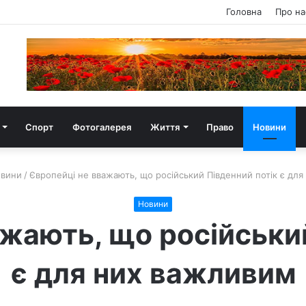
Головна
Про на
Спорт
Фотогалерея
Життя
Право
Новини
вини
/
Європейці не вважають, що російський Південний потік є дл
Новини
жають, що російськи
є для них важливим