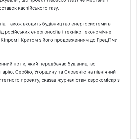
ставок каспійського газу.
тів, також входить будівництво енергосистеми в
ід російських енергоносіїв і техніко- економічне
 Кіпром і Критом з його продовженням до Греції чи
енний потік, який передбачає будівництво
гарію, Сербію, Угорщину та Словенію на північний
оритетного проекту, сказав журналістам єврокомісар з