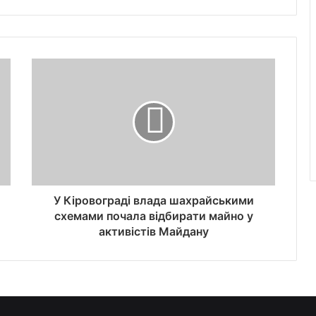
У Кіровограді влада шахрайськими
схемами почала відбирати майно у
активістів Майдану