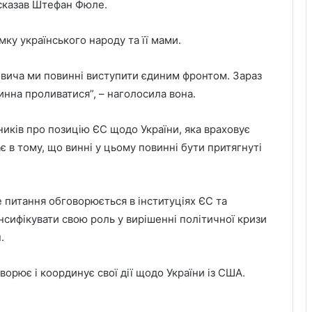
– сказав Штефан Фюле.
ку українського народу та її мами.
вича ми повинні виступити єдиним фронтом. Зараз
винна проливатися”, – наголосила вона.
иків про позицію ЄС щодо України, яка враховує
ає в тому, що винні у цьому повинні бути притягнуті
 питання обговорюється в інституціях ЄС та
нсифікувати свою роль у вирішенні політичної кризи
.
рює і координує свої дії щодо України із США.