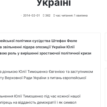
Україні
2014-02-01
362
час читання: 1 хвилина
пейської політики сусідства Штефан Фюле
звільненні лідера опозиції України Юлії
вою роль у вирішенні зростаючої політичної кризи
ні з донькою Юлії Тимошенко Євгенією та заступником
ету Верховної Ради України з питань європейської
льнення Юлії Тимошенко під час кожної нашої
пірець на відданість демократії і як символ