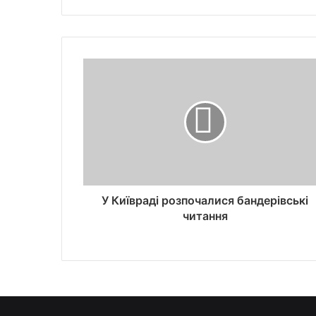
У Київраді розпочалися бандерівські
читання