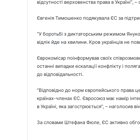
відсутності верховенства права в Україні”, 
Євгенія Тимошенко подякувала ЄС за підтрим
“У боротьбі з диктаторським режимом Януко
відлік йде на хвилини. Кров українців не по
Єврокомісар поінформував своїх співрозмовн
останні випадки ескалації конфлікту і поляг
до відповідальності.
“Відповідно до норм європейського права це
країнах-членах ЄС. Євросоюз має намір інте
в Україні, яка загострюється”, – наголосив він
За словами Штефана Фюле, ЄС активно обгово