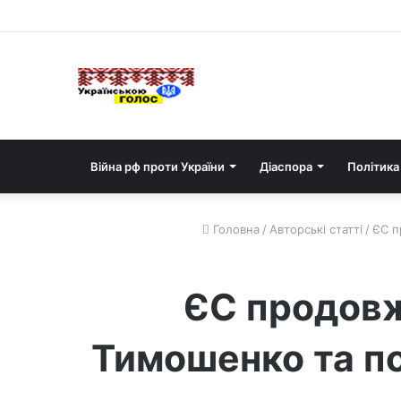
Війна рф проти України
Діаспора
Політика
Головна
/
Авторські статті
/
ЄС п
ЄС продовж
Тимошенко та по