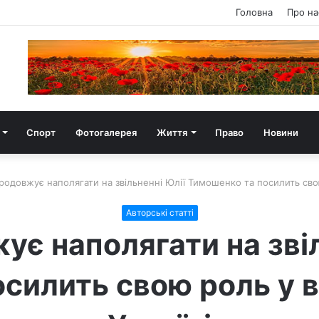
Головна
Про на
Спорт
Фотогалерея
Життя
Право
Новини
родовжує наполягати на звільненні Юлії Тимошенко та посилить свою
Авторські статті
ує наполягати на звіл
силить свою роль у в