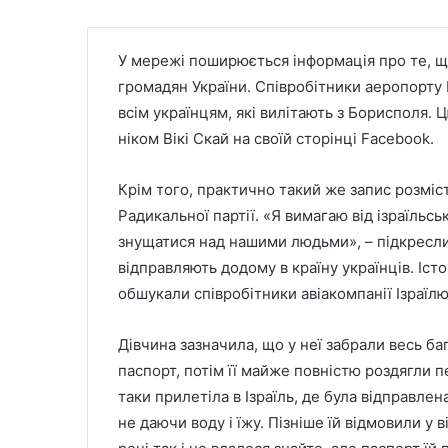
У мережі поширюється інформація про те, що
громадян України. Співробітники аеропорту Б
всім українцям, які вилітають з Борисполя.
ніком Вікі Скай на своїй сторінці Facebook.
Крім того, практично такий же запис розміс
Радикальної партії. «Я вимагаю від ізраїльсь
знущатися над нашими людьми», – підкресли
відправляють додому в країну українців. Істо
обшукали співробітники авіакомпанії Ізраїлю 
Дівчина зазначила, що у неї забрали весь ба
паспорт, потім її майже повністю роздягли 
таки прилетіла в Ізраїль, де була відправлен
не даючи воду і їжу. Пізніше їй відмовили у в