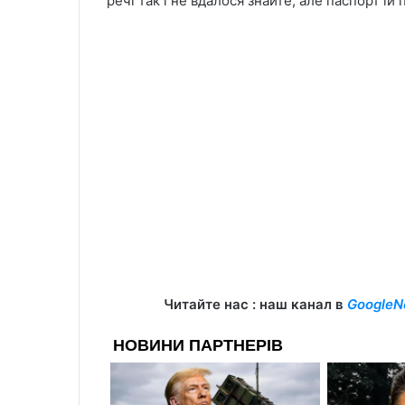
речі так і не вдалося знайте, але паспорт їй
Читайте нас : наш канал в
GoogleN