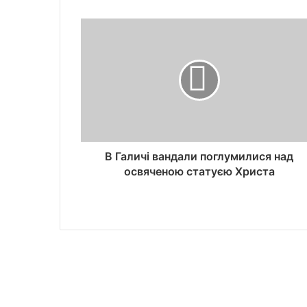
В Галичі вандали поглумилися над
освяченою статуєю Христа