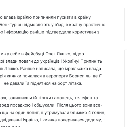
 влада Ізраїлю припинили пускати в країну
ен-Гуріон відмовляють у в’їзді в країну практично
 Цю інформацію раніше підтвердила користувач з
тив у себе в Фейсбуці Олег Ляшко, лідер
кої влади поваги до українців і Україну! Припиніть
в Ляшко. Раніше написала, що ізраїльська влада
рія киянки почалася в аеропорту Бориспіль, де її
і не давали їй піднятися на борт літака.
гаж, залишивши їй тільки гаманець, телефон та
перед посадкою і обшукали. Після цього вона все-
а ще на один допит, її утримували близько 4 годин,
ідвідуванні Ізраїлю, і киянка повернулася додому, –