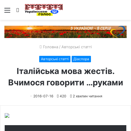
Меню
Пошук
Головна
/
Авторські статті
Авторські статті
Діаспора
Італійська мова жестів.
Вчимося говорити …руками
2016-07-16
420
2 хвилин читання