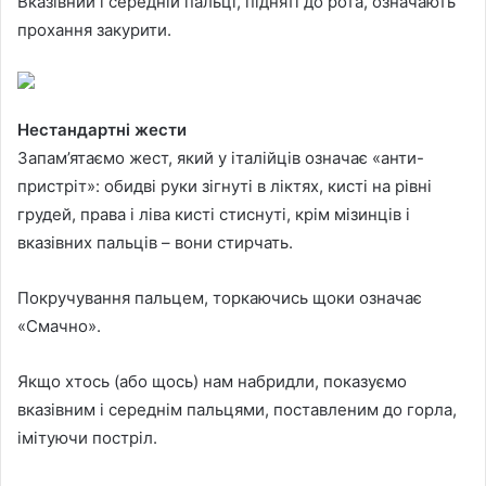
Вказівний і середній пальці, підняті до рота, означають
прохання закурити.
Нестандартні жести
Запам’ятаємо жест, який у італійців означає «анти-
пристріт»: обидві руки зігнуті в ліктях, кисті на рівні
грудей, права і ліва кисті стиснуті, крім мізинців і
вказівних пальців – вони стирчать.
Покручування пальцем, торкаючись щоки означає
«Смачно».
Якщо хтось (або щось) нам набридли, показуємо
вказівним і середнім пальцями, поставленим до горла,
імітуючи постріл.