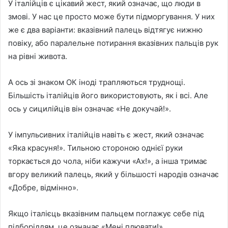
У італійців є цікавий жест, який означає, що люди в
змові. У нас це просто може бути підморгування. У них
же є два варіанти: вказівний палець відтягує нижню
повіку, або паралельне потирання вказівних пальців рук
на рівні живота.
А ось зі знаком ОК іноді трапляються труднощі.
Більшість італійців його використовують, як і всі. Але
ось у сицилійців він означає «Не докучай!».
У імпульсивних італійців навіть є жест, який означає
«Яка красуня!». Тильною стороною однієї руки
торкається до чола, ніби кажучи «Ах!», а інша тримає
вгору великий палець, який у більшості народів означає
«Добре, відмінно».
Якщо італієць вказівним пальцем поглажує себе під
підборіддям, це означає «Мені плювати!».