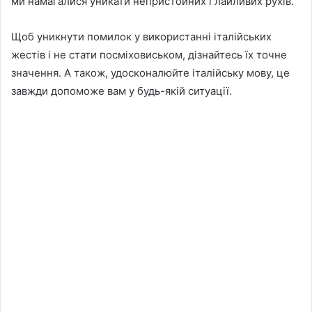
ми намагалися уникати непристойних і лайливих рухів.
Щоб уникнути помилок у використанні італійських
жестів і не стати посміховиськом, дізнайтесь їх точне
значення. А також, удосконалюйте італійську мову, це
завжди допоможе вам у будь-якій ситуації.