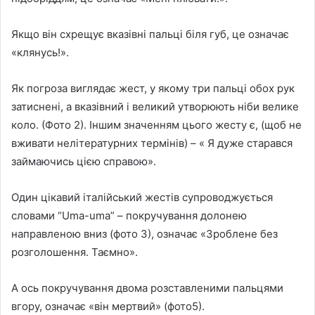
Якщо він схрещує вказівні пальці біля губ, це означає
«клянусь!».
Як погроза виглядає жест, у якому три пальці обох рук
затиснені, а вказівний і великий утворюють ніби велике
коло. (Фото 2). Іншим значенням цього жесту є, (щоб не
вживати нелітературних термінів) – « Я дуже старався
займаючись цією справою».
Один цікавий італійський жестів супроводжується
словами “Uma-uma” – покручування долонею
направленою вниз (фото 3), означає «Зроблене без
розголошення. Таємно».
А ось покручування двома розставленими пальцями
вгору, означає «він мертвий» (фото5).