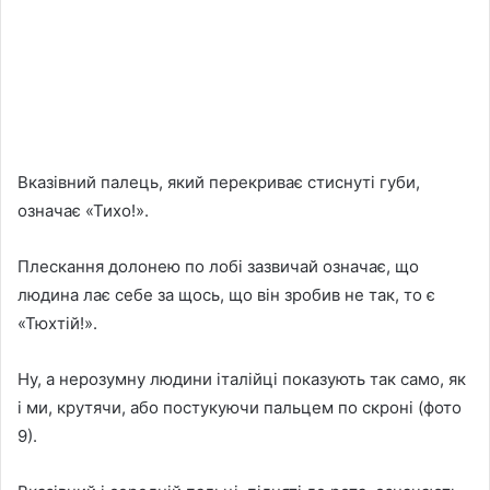
Вказівний палець, який перекриває стиснуті губи,
означає «Тихо!».
Плескання долонею по лобі зазвичай означає, що
людина лає себе за щось, що він зробив не так, то є
«Тюхтій!».
Ну, а нерозумну людини італійці показують так само, як
і ми, крутячи, або постукуючи пальцем по скроні (фото
9).