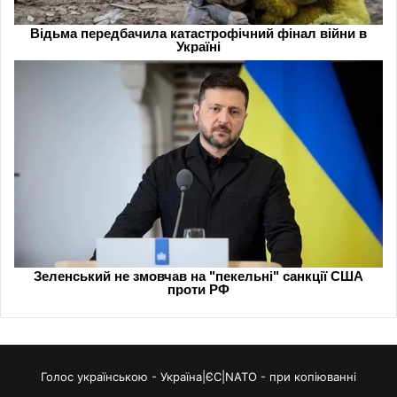
Голос українською - Україна|ЄС|NATO - при копіюванні