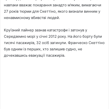
навпаки вважає покарання занадто м‘яким, вимагаючи
27 років тюрми для Скеттіно, якого визнали винним у
ненавмисному вбивстві людей.
Круїзний лайнер зазнав катастрофи і затонув у
Середземно морі у січні 2012 року. На його борту були
тисячі пасажирів, 32 осіб загинули. Франческо Скеттіно
був одним із перших, хто залишив судно, не
дочекавшись евакуації пасажирів.