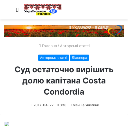
Меню
Пошук
Головна
/
Авторські статті
Авторські статті
Діаспора
Суд остаточно вирішить
долю капітана Costa
Condordia
2017-04-22
338
Менше хвилини