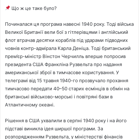
Що ж це таке було?
Починалася ця програма навесні 1940 року. Тоді війська
Великої Британії вели бої з гітлерівцями і англійський
флот втрачав десятки кораблів під ударами підводних
човнів контр-адмірала Карла Деніца. Тоді британський
прем’єр-міністр Вінстон Черчилль вперше попросив
президента США Франкліна Рузвельта про надання
американської зброї в тимчасове користування. У
телеграмі від 15 травня 1940-го прозвучало прохання
тимчасово передати 40–50 старих есмінців в обмін на
британські військово-морські і повітряні бази в
Атлантичному океані.
Рішення в США ухвалили в серпні 1940 року і на його
підставі виникла ідея ширшої програми. За
розпорядженням Рузвельта, у міністерстві фінансів