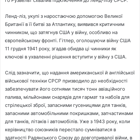
го Рузвельт схвалив підключення до ленд-лізу СРСР.
Ленд-ліз, укупі з наростаючою допомогою Великої
Британії в її битві за Атлантику, виявився критичним
чинником, що затягнув США у війну, особливо на
європейському фронті. Гітлер, оголошуючи війну США
11 грудня 1941 року, згадав обидва ці чинники як
ключові в ухваленні рішення вступити у війну з США.
Слід зазначити, що надання американської й англійської
військової техніки СРСР призводило до необхідності
забезпечувати його сотнями тисяч тонн авіаційного
палива, мільйонами снарядів для гармат та набоїв для
стрілецької зброї, запасними гусеницями для танків,
запасними автомобільними покришками, запчастинами
для танків, літаків і автомобілів. Уже з 1943 року, коли
керівництво союзників перестало сумніватися в
здатності Радянського Союзу до довготривалої війни, в