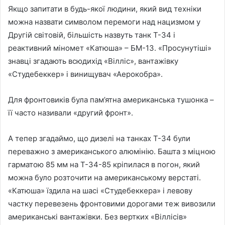
Якщо запитати в будь-якої людини, який вид техніки
можна назвати символом перемоги над нацизмом у
Другій світовій, більшість назвуть танк Т-34 і
реактивний міномет «Катюша» – БМ-13. «Просунутіші»
знавці згадають всюдихід «Вілліс», вантажівку
«Студебеккер» і винищувач «Аерокобра».
Для фронтовиків була пам’ятна американська тушонка –
її часто називали «другий фронт».
А тепер згадаймо, що дизелі на танках Т-34 були
переважно з американського алюмінію. Башта з міцною
гарматою 85 мм на Т-34-85 кріпилася в погон, який
можна було розточити на американському верстаті.
«Катюша» їздила на шасі «Студебеккера» і левову
частку перевезень фронтовими дорогами теж вивозили
американські вантажівки. Без вертких «Віллісів»