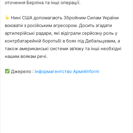
оточення Берліна та інші операції.
Нині США допомагають Збройним Силам України
воювати з російським агресором. Досить згадати
артилерійські радари, які відіграли серйозну роль у
контрбатарейній боротьбі в боях під Дебальцевим, а
також американські системи зв’язку та інші необхідні
нашим воякам речі.
Джерело :
Інформагентство АрміяInform