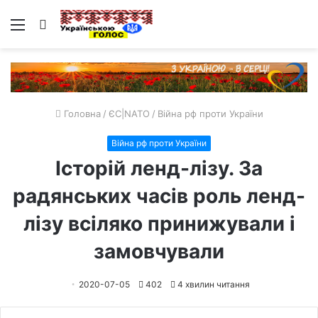
Меню
Пошук
Головна
/
ЄС|NATO
/
Війна рф проти України
Війна рф проти України
Історій ленд-лізу. За
радянських часів роль ленд-
лізу всіляко принижували і
замовчували
2020-07-05
402
4 хвилин читання