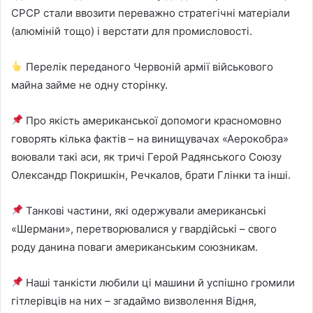
СРСР стали ввозити переважно стратегічні матеріали
(алюміній тощо) і верстати для промисловості.
Перелік переданого Червоній армії військового
майна займе не одну сторінку.
Про якість американської допомоги красномовно
говорять кілька фактів – на винищувачах «Аерокобра»
воювали такі аси, як тричі Герой Радянського Союзу
Олександр Покришкін, Речкалов, брати Глінки та інші.
Танкові частини, які одержували американські
«Шермани», перетворювалися у гвардійські – свого
роду данина поваги американським союзникам.
Наші танкісти любили ці машини й успішно громили
гітлерівців на них – згадаймо визволення Відня,