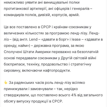
неможливо уявити ані винищувальні полки
протитанкової артилерії, ані офіцерів і генералів –
командирів полків, дивізій, корпусів, армій.
Це все поставлено в СРСР і країнам-союзникам у
величезних кількостях за програмою ленд-лізу. Ленд-
ліз – (від англ. Lend – «давати в борг» і lease – «здавати в
оренду, найм») – державна програма, за якою
Сполучені Штати Америки переважно на безоплатній
основі передавали союзникам у Другій світовій війні
боєприпаси, техніку, продовольство і стратегічну
сировину, включаючи нафтопродукти.
За радянських часів роль ленд-лізу всіляко
принижували і замовчували – так, нерідко
стверджували, що поставлено всього 4% від загального
обсягу випуску продукції в СРСР.