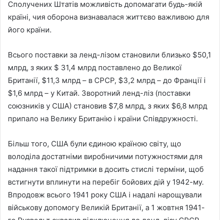
Сполучених Штатів можливість допомагати будь-якій
країні, чия оборона визнавалася життєво важливою для
його країни.
Всього поставки за ленд-лізом становили близько $50,1
млрд, з яких $ 31,4 млрд поставлено до Великої
Британії, $11,3 млрд – в СРСР, $3,2 млрд – до Франції і
$1,6 млрд – у Китай. Зворотний ленд-ліз (поставки
союзників у США) становив $7,8 млрд, з яких $6,8 млрд
припало на Велику Британію і країни Співдружності.
Більш того, США були єдиною країною світу, що
володіла достатніми виробничими потужностями для
надання такої підтримки в досить стислі терміни, щоб
встигнути вплинути на перебіг бойових дій у 1942-му.
Впродовж всього 1941 року США і надалі нарощували
військову допомогу Великій Британії, а 1 жовтня 1941-