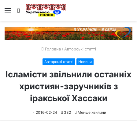
Меню
Пошук
Головна
/
Авторські статті
Авторські статті
Новини
Ісламісти звільнили останніх
християн-заручників з
іракської Хассаки
2016-02-24
332
Менше хвилини