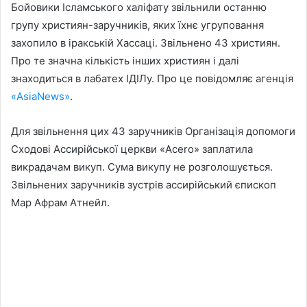
Бойовики Ісламського халіфату звільнили останню
групу християн-заручників, яких їхнє угруповання
захопило в іракській Хассаці. Звільнено 43 християн.
Про те значна кількість інших християн і далі
знаходиться в лабатех ІДІЛу. Про це повідомляє агенція
«AsiaNews»
.
Для звільнення цих 43 заручників Організація допомоги
Сходові Ассирійської церкви «Acero» заплатила
викрадачам викуп. Сума викупу не розголошується.
Звільнених заручників зустрів ассирійський єпископ
Мар Афрам Атнейл.