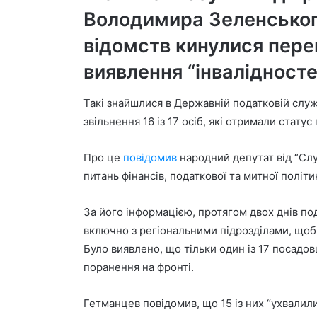
Володимира Зеленського
відомств кинулися перев
виявлення “інвалідносте
Такі знайшлися в Державній податковій служ
звільнення 16 із 17 осіб, які отримали статус
Про це
повідомив
народний депутат від “Слу
питань фінансів, податкової та митної політ
За його інформацією, протягом двох днів по
включно з регіональними підрозділами, щоб
Було виявлено, що тільки один із 17 посадовц
поранення на фронті.
Гетманцев повідомив, що 15 із них “ухвалил