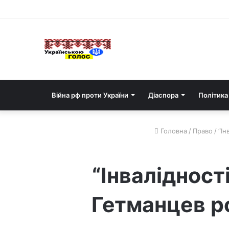
Війна рф проти України
Діаспора
Політика
Головна
/
Право
/
“Ін
“Інвалідност
Гетманцев ро