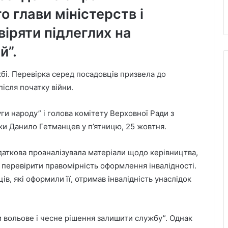
 глави міністерств і
іряти підлеглих на
й”.
бі. Перевірка серед посадовців призвела до
 після початку війни.
ги народу” і голова комітету Верховної Ради з
ики Данило Гетманцев у п’ятницю, 25 жовтня.
даткова проаналізувала матеріали щодо керівництва,
 перевірити правомірність оформлення інвалідності.
ів, які оформили її, отримав інвалідність унаслідок
и вольове і чесне рішення залишити службу”. Однак