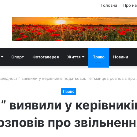
Головна
Про на
Спорт
Фотогалерея
Життя
Право
Новини
валідності” виявили у керівників податкової: Гетманцев розповів про з
Право
і” виявили у керівникі
зповів про звільнення 