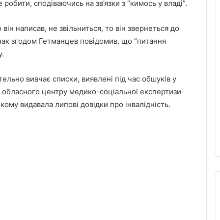
робити, сподіваючись на зв’язки з “кимось у владі”.
він написав, не звільниться, то він звернеться до
днак згодом Гетманцев повідомив, що “питання
у.
льно вивчає списки, виявлені під час обшуків у
 обласного центру медико-соціальної експертизи
кому видавала липові довідки про інвалідність.