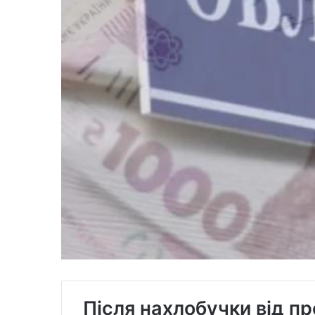
Після нахлобучки від п