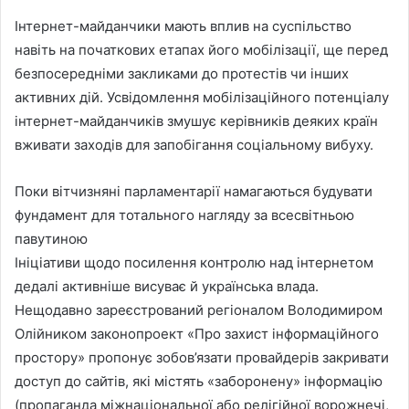
Інтернет-майданчики мають вплив на суспільство
навіть на початкових етапах його мобілізації, ще перед
безпосередніми закликами до протестів чи інших
активних дій. Усвідомлення мобілізаційного потенціалу
інтернет-майданчиків змушує керівників деяких країн
вживати заходів для запобігання соціальному вибуху.
Поки вітчизняні парламентарії намагаються будувати
фундамент для тотального нагляду за всесвітньою
павутиною
Ініціативи щодо посилення контролю над інтернетом
дедалі активніше висуває й українська влада.
Нещодавно зареєстрований регіоналом Володимиром
Олійником законопроект «Про захист інформаційного
простору» пропонує зобов’язати провайдерів закривати
доступ до сайтів, які містять «заборонену» інформацію
(пропаганда міжнаціональної або релігійної ворожнечі,