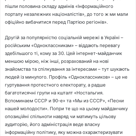
пішли половина складу адмінів «Інформаційного
порталу незалежних націоналістів», до того ж ми мали
офіційно вибачитися перед Партією регіонів».
Другій за популярністю соціальній мережі в Україні –
російським «Одноклассникам» – віддають перевагу
здебільшого ті, кому за 30. Цей інтернет-майданчик
меншою мірою, ніж інші, розрахований на нові
знайомства та спілкування за інтересами – тут шукають
людей із минулого. Профіль «Одноклассников» – це не
гуртування протестного електорату, а радше
багатотисячні групи на кшталт «Ностальгия.
Вспоминаем СССР и 90-е» та «Мы из СССР», «Песни
нашей молодости». Попри те що на цьому майданчику
опозиційні спільноти навряд чи матимуть цільову
аудиторію, його адміністрація веде власну
інформаційну політику, яку можна охарактеризувати