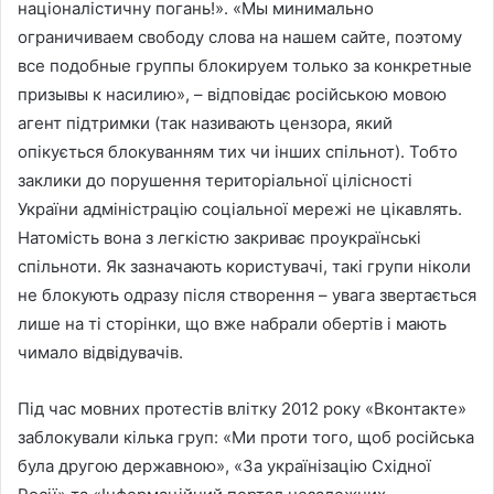
націоналістичну погань!». «Мы минимально
ограничиваем свободу слова на нашем сайте, поэтому
все подобные группы блокируем только за конкретные
призывы к насилию», – відповідає російською мовою
агент підтримки (так називають цензора, який
опікується блокуванням тих чи інших спільнот). Тобто
заклики до порушення територіальної цілісності
України адміністрацію соціальної мережі не цікавлять.
Натомість вона з легкістю закриває проукраїнські
спільноти. Як зазначають користувачі, такі групи ніколи
не блокують одразу після створення – увага звертається
лише на ті сторінки, що вже набрали обертів і мають
чимало відвідувачів.
Під час мовних протестів влітку 2012 року «Вконтакте»
заблокували кілька груп: «Ми проти того, щоб російська
була другою державною», «За українізацію Східної