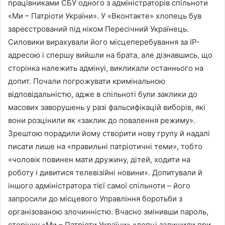
працівниками СБУ одного з адміністраторів спільноти
«Ми – Патріоти України». У «Вконтакте» хлопець був
зареєстрований під ніком Пересічний Українець.
Силовики вирахували його місцеперебування за IP-
адресою і спершу вийшли на брата, але дізнавшись, що
сторінка належить адмінуі, викликали останнього на
допит. Почали погрожувати кримінальною
відповідальністю, адже в спільноті були заклики до
масових заворушень у разі фальсифікацій виборів, які
вони розцінили як «заклик до повалення режиму».
Зрештою порадили йому створити нову групу й надалі
писати лише на «правильні патріотичні теми», тобто
«чоловік повинен мати дружину, дітей, ходити на
роботу і дивитися телевізійні новини». Допитували й
іншого адміністратора тієї самої спільноти – його
запросили до місцевого Управління боротьби з
організованою злочинністю. Вчасно змінивши пароль,
сторінку «Ми – Патріоти України» хлопці залишили при