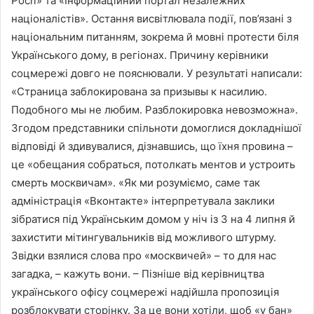
Росії» та «Інформаційний портал незалежних
націоналістів». Остання висвітлювала події, пов’язані з
національним питанням, зокрема й мовні протести біля
Українського дому, в регіонах. Причину керівники
соцмережі довго не пояснювали. У результаті написали:
«Страница заблокирована за призывы к насилию.
Подобного мы не любим. Разблокировка невозможна».
Згодом представники спільноти домоглися докладнішої
відповіді й здивувалися, дізнавшись, що їхня провина –
це «обещания собраться, потолкать ментов и устроить
смерть москвичам». «Як ми розуміємо, саме так
адміністрація «Вконтакте» інтерпретувала заклики
зібратися під Українським домом у ніч із 3 на 4 липня й
захистити мітингувальників від можливого штурму.
Звідки взялися слова про «москвичей» – то для нас
загадка, – кажуть вони. – Пізніше від керівництва
українського офісу соцмережі надійшла пропозиція
розблокувати сторінку. За це вони хотіли, щоб «у бан»