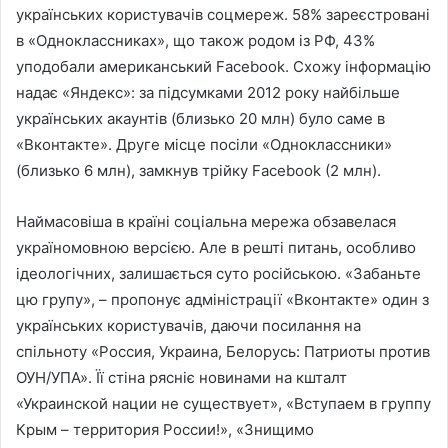
українських користувачів соцмереж. 58% зареєстровані
в «Одноклассниках», що також родом із РФ, 43%
уподобали американський Facebook. Схожу інформацію
надає «Яндекс»: за підсумками 2012 року найбільше
українських акаунтів (близько 20 млн) було саме в
«Вконтакте». Друге місце посіли «Одноклассники»
(близько 6 млн), замкнув трійку Facebook (2 млн).
Наймасовіша в країні соціальна мережа обзавелася
україномовною версією. Але в решті питань, особливо
ідеологічних, залишається суто російською. «Забаньте
цю групу», – пропонує адміністрації «Вконтакте» один з
українських користувачів, даючи посилання на
спільноту «Россия, Украина, Белорусь: Патриоты против
ОУН/УПА». Її стіна рясніє новинами на кшталт
«Украинской нации не существует», «Вступаем в группу
Крым – территория России!», «Знищимо