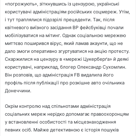
«погрожують», зіткнувшись із цензурою, українські
користувачі адміністраціям російських соцмереж. Утім,
і тут траплялися підозрілі прецеденти. Так, після
квітневого виїзного засідання ВР фейсбуківці почали
мобілізуватися на мітинг. Однак соціальною мережею
миттєво поширився вірус, який ламав акаунти, що не
дало змоги оперативно згуртуватися на акцію протесту.
Скаржилися на цензуру в «мережі Цукерберґа» й деякі
користувачі, наприклад, блогер Олександр Сухомлин.
Він розповів, що адміністрація FB видалила його
профіль після публікації про розкішне авто очільника
Донеччини.
Окрім контролю над спільнотами адміністрація
соціальних мереж нерідко допомагає правоохоронцям
у встановленні особистості та місцезнаходження
певних осіб. Майже детективною є історія пошуків