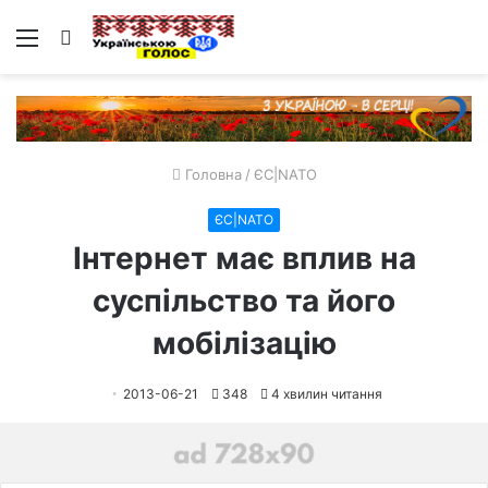
Меню
Пошук
Головна
/
ЄС|NATO
ЄС|NATO
Інтернет має вплив на
суспільство та його
мобілізацію
2013-06-21
348
4 хвилин читання