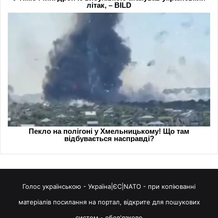
Голос українською - Україна|ЄС|NATO - при копіюванні
матеріалів посилання на портал, відкрите для пошукових
систем - обов'язкове