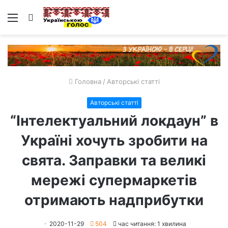
Меню
Пошук
Головна
/
Авторські статті
Авторські статті
“Інтелектуальний локдаун” в
Україні хочуть зробити на
свята. Заправки та великі
мережі супермаркетів
отримають надприбутки
2020-11-29
504
час читання: 1 хвилина