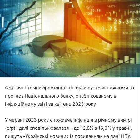
Фактичні темпи зростання цін були суттєво нижчими за
прогноз Національного банку, опублікованому в
інфляційному звіті за квітень 2023 року
У червні 2023 року споживча інфляція в річному вимірі
(р/р) і далі сповільнювалася – до 12,8% з 15,3% у травні,
пишуть «Українські новини» із посиланням на дані НБУ.