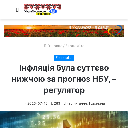
Меню
Пошук
Головна
/
Економіка
Економіка
Інфляція була суттєво
нижчою за прогноз НБУ, –
регулятор
2023-07-13
283
час читання: 1 хвилина