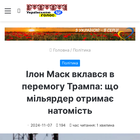
Меню
Пошук
Головна
/
Політика
Політика
Ілон Маск вклався в
перемогу Трампа: що
мільярдер отримає
натомість
2024-11-07
194
час читання: 1 хвилина