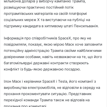
мільйонів доларів у виборчу кампанію Трампа,
розміщуючи практично постійний потік
протрампівських матеріалів на своїй платформі
соціальних мереж X та виступаючи на публіці на
підтримку кандидата в хитливому штаті Пенсильванія.
Інформація про співробітників SpaceX, про яку не
повідомляли, показує, якою мірою Маск хоче заповнити
потенційну адміністрацію Трампа своїми найближчими
довіреними особами, навіть незважаючи на те, що його
багатомільярдні державні контракти створюють
конфлікт із будь-якою державною посадою.
Ілон Маск і керівники SpaceX і Tesla, його компанії з
виробництва електромобілів, не відповіли в середу на
прохання прокоментувати ситуацію. Представник
перехідної команди Трампа також не відповів на
прохання про коментарі.