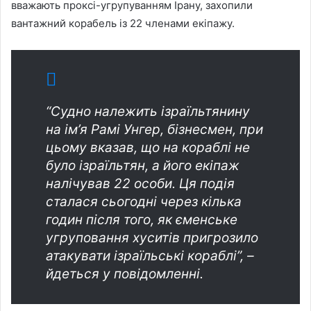
вважають проксі-угрупуванням Ірану, захопили
вантажний корабель із 22 членами екіпажу.
“Судно належить ізраїльтянину
на ім’я Рамі Унгер, бізнесмен, при
цьому вказав, що на кораблі не
було ізраїльтян, а його екіпаж
налічував 22 особи. Ця подія
сталася сьогодні через кілька
годин після того, як єменське
угруповання хуситів пригрозило
атакувати ізраїльські кораблі”, –
йдеться у повідомленні.