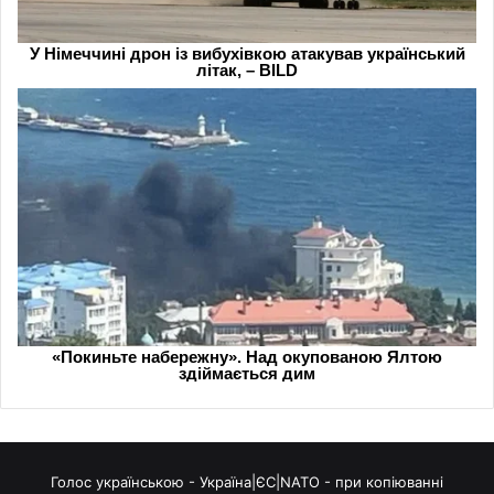
Голос українською - Україна|ЄС|NATO - при копіюванні