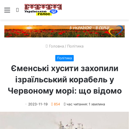
Меню
Пошук
Головна
/
Політика
Політика
Єменські хусити захопили
ізраїльський корабель у
Червоному морі: що відомо
2023-11-19
854
час читання: 1 хвилина