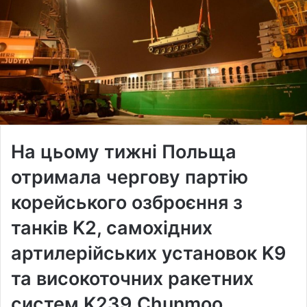
На цьому тижні Польща
отримала чергову партію
корейського озброєння з
танків K2, самохідних
артилерійських установок K9
та високоточних ракетних
систем K239 Chunmoo.