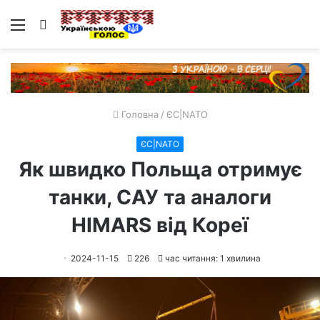
Меню
Пошук
Головна
/
ЄС|NATO
ЄС|NATO
Як швидко Польща отримує
танки, САУ та аналоги
HIMARS від Кореї
2024-11-15
226
час читання: 1 хвилина