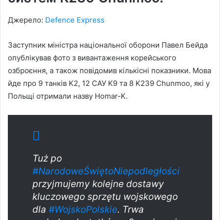
Джерело:
Defence Express
Заступник міністра національної оборони Павел Бейда
опублікував фото з вивантаження корейського
озброєння, а також повідомив кількісні показники. Мова
йде про 9 танків K2, 12 САУ K9 та 8 K239 Chunmoo, які у
Польщі отримали назву Homar-K.
Tuż po
#NarodoweŚwiętoNiepodległości
przyjmujemy kolejne dostawy
kluczowego sprzętu wojskowego
dla
#WojskoPolskie
. Trwa