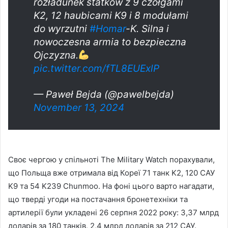
rozładunek statków z 9 czołgami
K2, 12 haubicami K9 i 8 modułami
do wyrzutni
#Homar
-K. Silna i
nowoczesna armia to bezpieczna
Ojczyzna.
pic.twitter.com/fTL8EUExlP
— Paweł Bejda (@pawelbejda)
November 13, 2024
Своє чергою у спільноті The Military Watch порахували,
що Польща вже отримала від Кореї 71 танк K2, 120 САУ
K9 та 54 K239 Chunmoo. На фоні цього варто нагадати,
що тверді угоди на постачання бронетехніки та
артилерії були укладені 26 серпня 2022 року: 3,37 млрд
доларів за 180 танків, 2,4 млрд доларів за 212 САУ.