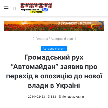
Меню
Пошук
Головна
/
Авторські статті
Авторські статті
Громадський рух
“Автомайдан” заявив про
перехід в опозицію до нової
влади в Україні
2014-02-23
333
Менше хвилини