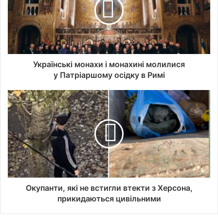
Українські монахи і монахині молилися
у Патріаршому осідку в Римі
Окупанти, які не встигли втекти з Херсона,
прикидаються цивільними