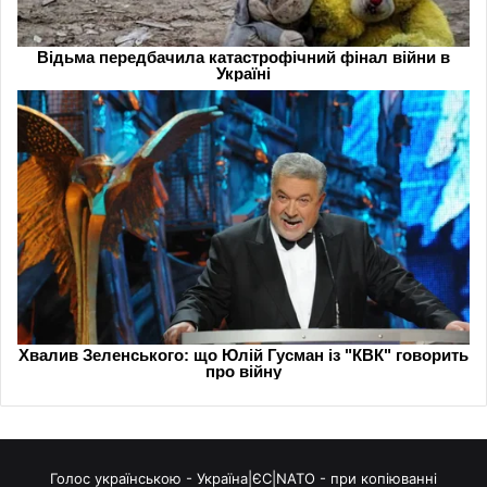
Голос українською - Україна|ЄС|NATO - при копіюванні