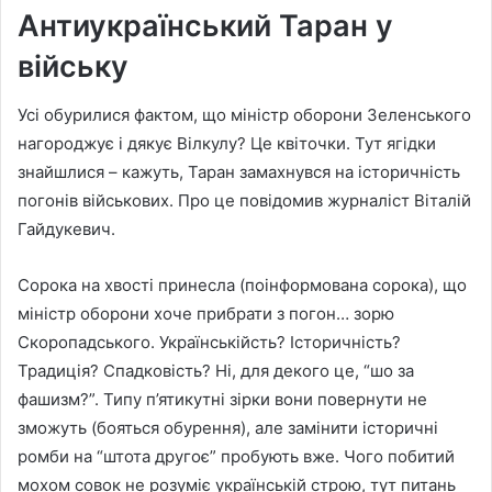
Антиукраїнський Таран у
війську
Усі обурилися фактом, що міністр оборони Зеленського
нагороджує і дякує Вілкулу? Це квіточки. Тут ягідки
знайшлися – кажуть, Таран замахнувся на історичність
погонів військових. Про це повідомив журналіст Віталій
Гайдукевич.
Сорока на хвості принесла (поінформована сорока), що
міністр оборони хоче прибрати з погон… зорю
Скоропадського. Українськійсть? Історичність?
Традиція? Спадковість? Ні, для декого це, “шо за
фашизм?”. Типу п’ятикутні зірки вони повернути не
зможуть (бояться обурен
ня), але замінити історичні
ромби на “штота другоє” пробують вже. Чого побитий
мохом совок не розуміє українській строю, тут питань