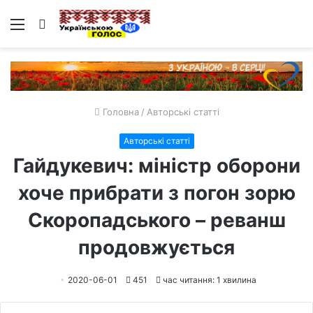
Меню
Пошук
Головна
/
Авторські статті
Авторські статті
Гайдукевич: міністр оборони
хоче прибрати з погон зорю
Скоропадського – реванш
продовжується
2020-06-01
451
час читання: 1 хвилина