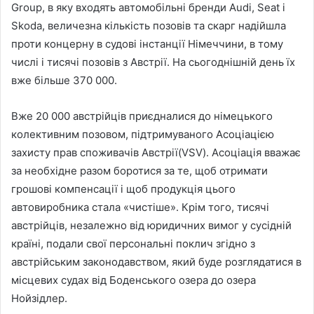
Group, в яку входять автомобільні бренди Audi, Seat і
Skoda, величезна кількість позовів та скарг надійшла
проти концерну в судові інстанції Німеччини, в тому
числі і тисячі позовів з Австрії. На сьогоднішній день їх
вже більше 370 000.
Вже 20 000 австрійців приєдналися до німецького
колективним позовом, підтримуваного Асоціацією
захисту прав споживачів Австрії(VSV). Асоціація вважає
за необхідне разом боротися за те, щоб отримати
грошові компенсації і щоб продукція цього
автовиробника стала «чистіше». Крім того, тисячі
австрійців, незалежно від юридичних вимог у сусідній
країні, подали свої персональні поклич згідно з
австрійським законодавством, який буде розглядатися в
місцевих судах від Боденського озера до озера
Нойзідлер.