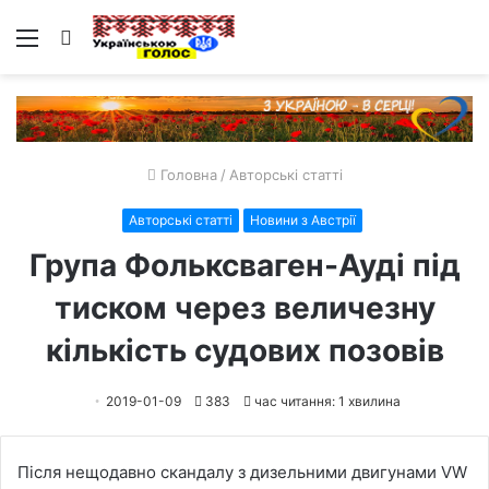
Меню
Пошук
Головна
/
Авторські статті
Авторські статті
Новини з Австрії
Група Фольксваген-Ауді під
тиском через величезну
кількість судових позовів
2019-01-09
383
час читання: 1 хвилина
Після нещодавно скандалу з дизельними двигунами VW