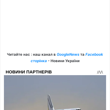
Читайте нас : наш канал в
GoogleNews
та
Facebook
сторінка
- Новини України