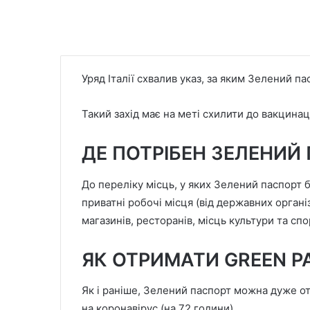
Уряд Італії схвалив указ, за яким Зелений пас
Такий захід має на меті схилити до вакцинаці
ДЕ ПОТРІБЕН ЗЕЛЕНИЙ
До переліку місць, у яких Зелений паспорт б
приватні робочі місця (від державних організ
магазинів, ресторанів, місць культури та спо
ЯК ОТРИМАТИ GREEN P
Як і раніше, Зелений паспорт можна дуже от
на коронавірус (на 72 години).