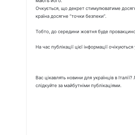
мають його.
Очкується, що декрет стимулюватиме досягне
країна досягне “точки безпеки”.
Тобто, до середини жовтня буде провакцинов
На час публікації цієї інформації очікуються
Вас цікавлять новини для українців в Італії?
слідкуйте за майбутніми публікаціями.