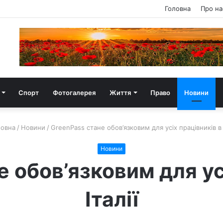
Головна
Про на
Спорт
Фотогалерея
Життя
Право
Новини
овна
/
Новини
/
GreenPass стане обов’язковим для усіх працівників в 
Новини
 обов’язковим для ус
Італії