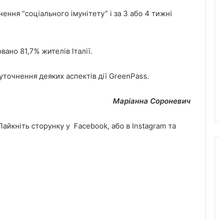
ння “соціального імунітету” і за 3 або 4 тижні
ано 81,7% жителів Італії.
 уточнення деяких аспектів дії GreenPass.
Маріанна Сороневич
 Лайкніть сторунку у Facebook, або в Instagram та