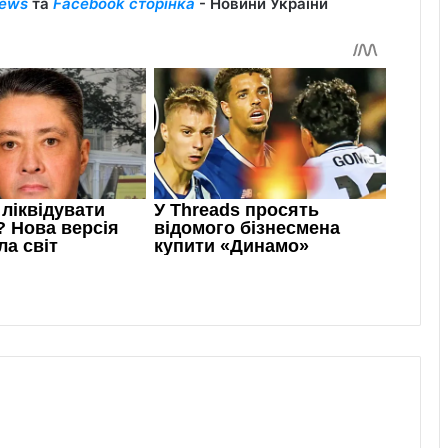
ews
та
Facebook сторінка
- Новини України