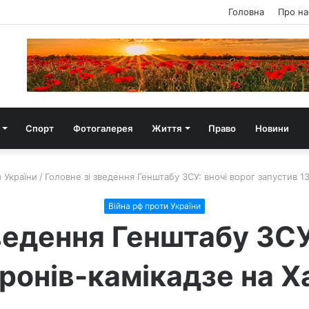
Головна
Про на
Спорт
Фотогалерея
Життя
Право
Новини
 України
/
Головне зі зведення Генштабу ЗСУ: вночі ворог запустив 13
Війна рф проти України
ведення Генштабу ЗСУ
ронів-камікадзе на Ха