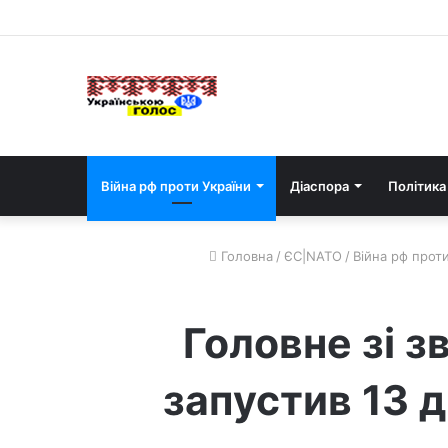
Війна рф проти України
Діаспора
Політика
Головна
/
ЄС|NATO
/
Війна рф проти
Головне зі з
запустив 13 д