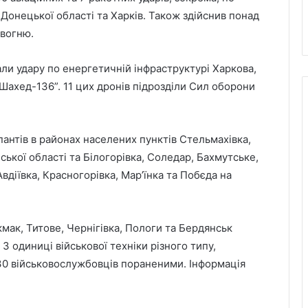
 Донецької області та Харків. Також здійснив понад
 вогню.
дали удару по енергетичній інфраструктурі Харкова,
Шахед-136”. 11 цих дронів підрозділи Сил оборони
пантів в районах населених пунктів Стельмахівка,
ької області та Білогорівка, Соледар, Бахмутське,
вдіївка, Красногорівка, Мар’їнка та Побєда на
кмак, Титове, Чернігівка, Пологи та Бердянськ
 3 одиниці військової техніки різного типу,
230 військовослужбовців пораненими. Інформація