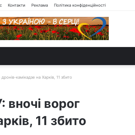
с
Контакти
Реклама
Політика конфіденційності
 дронів-камікадзе на Харків, 11 збито
: вночі ворог
рків, 11 збито