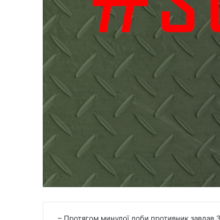
– Протягом минулої доби противник завдав 30