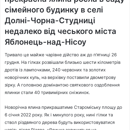
сімейного будинку в селі
Долні-Чорна-Студниці
недалеко від чеського міста
Яблонець-над-Нісоу
Тривало це майже чарівне дійство аж до п’ятниці 26
грудня. На гілках розвішали близько шести кілометрів
дротів із лампочками, 240 червоних та золотих
новорічних куль, на верхівку поставили двометрову
зірку. А головною домінантою святкового оздоблення
ялинки стали 40 тривимірних сніжинок.
Новорічна ялина прикрашатиме Староміську площу до
6 січня 2022 року. Як і минулого року, нині гілки та
ствол різдвяного дерева будуть використовуватися
навіть після Різдва. «Ялинка залишиться на