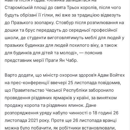
Староміській площі до свята Трьох королів, після чого
будуть обрізані її гілки, які вже за традицією відвезуть
до Празького зоопарку. Стовбур після розпилювання на
дошки та брус передадуть до середньої професійної
школи, де студенти виготовлятимуть меблі для людей у ​​
празьких будинках для людей похилого віку, а також
для будинків для дітей та молоді», — пояснив
представник мерії Праги Ян Чабр.
Варто додати, що міністр охорони здоров’я Адам Войтех
на прес-конференції ввечері 25 листопада повідомив,
що Правительство Чеської Республіки заборонило
проведення різдвяних ярмарків у країні, за винятком
продажу коропа та різдвяних ялинок. Дане
розпорядження уряду набуло чинності о 18 годині 26
листопада 2021 року. Проте ще 26 листопада вранці
можна було побачити, як робітники встановлювали,