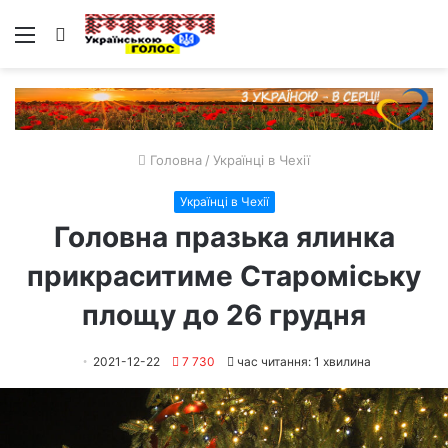
Меню
Пошук
Головна
/
Українці в Чехії
Українці в Чехії
Головна празька ялинка
прикраситиме Староміську
площу до 26 грудня
2021-12-22
7 730
час читання: 1 хвилина