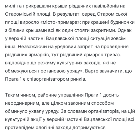
милі та прикрашали крыши різдвяних павільйонів на
Староміській площі. В результаті серед Староміської
площі виросло «місто-примара»: прикрашені будиночки
з білими крышами всі як один стояти закритими. Однак
у верхній частині Вацлавської площі ситуація зовсім
інша. Незважаючи на урядовий запрет на проведення
різдвяних ярмарків, тут різдвяний ярмарок триває.
відповідно до режиму культурних заходів, які не
обмежуються постановою уряду». Варто зазначити, що
Прага 1 є співорганізатором ринків.
Таким чином, районне управління Праги 1 досить
неординарним, але цілком законним способом
обминуло ухвалу уряду. За словами організаторів, на цій
культурній акції у верхній частині Вацлавської площі всі
протиепідеміологічні заходи дотримуються.