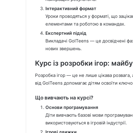
Інтерактивний формат
Уроки проводяться у форматі, що зацік
елементами та роботою в командах.
Експертний підхід
Викладачі GoITeens — це досвідчені фахі
нових звершень.
Курс із розробки ігор: майб
Розробка ігор — це не лише цікава розвага,
від GoITeens допомагає дітям освоїти ключові
Що вивчають на курсі?
Основи програмування
Діти вивчають базові мови програмуванн
використовуються в ігровій індустрії.
Ігрові движки