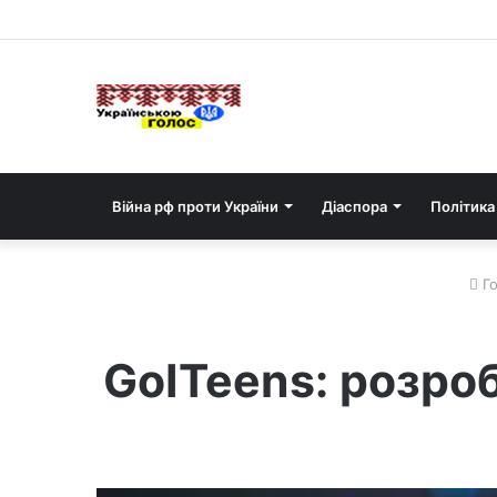
Війна рф проти України
Діаспора
Політика
Го
GoITeens: розроб