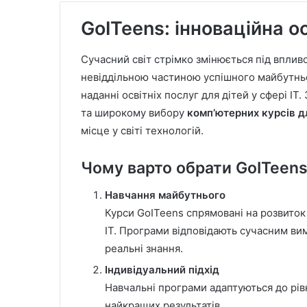
GoITeens: інноваційна осв
Сучасний світ стрімко змінюється під впливо
невіддільною частиною успішного майбутнь
наданні освітніх послуг для дітей у сфері I
та широкому вибору
комп’ютерних курсів д
місце у світі технологій.
Чому варто обрати GoITeen
Навчання майбутнього
Курси GoITeens спрямовані на розвиток
IT. Програми відповідають сучасним ви
реальні знання.
Індивідуальний підхід
Навчальні програми адаптуються до рів
найкращих результатів.