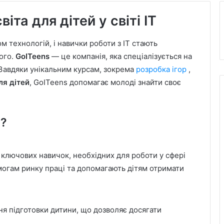
іта для дітей у світі IT
м технологій, і навички роботи з IT стають
ого.
GoITeens
— це компанія, яка спеціалізується на
T. Завдяки унікальним курсам, зокрема
розробка ігор
,
ля дітей
, GoITeens допомагає молоді знайти своє
s?
 ключових навичок, необхідних для роботи у сфері
могам ринку праці та допомагають дітям отримати
ня підготовки дитини, що дозволяє досягати