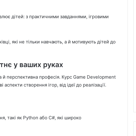
авлює дітей: з практичними завданнями, ігровими
вці, які не тільки навчають, а й мотивують дітей до
утнє у ваших руках
 а й перспективна професія. Курс Game Development
 аспекти створення ігор, від ідеї до реалізації.
я, такі як Python або C#, які широко