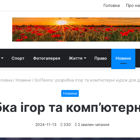
Головна
Про на
Спорт
Фотогалерея
Життя
Право
Новини
ловна
/
Новини
/
GoITeens: розробка ігор та комп’ютерні курси для д
Новини
ка ігор та комп’ютерн
2024-11-13
330
2 хвилин читання