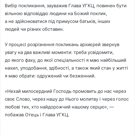
Вибір покликання, зауважив Глава УГКЦ, повинен бути
вільною відповіддю людини на Божий поклик,
а не здійснюватися під примусом батьків, інших
людей чи різних обставин.
У процесі розрізнення покликань архиєрей звернув
увагу на два важливі моменти: треба усвідомити,
до якого фаху, до якої спеціальності я маю найбільший
нахил, уподобання, здібності, а також який стан у житті
я маю обрати: одружений чи безженний.
«Нехай милосердний Господь промовить до нас через
своє Слово, через нашу до Нього молитву і через голос
любові тих, хто найдорожчий нашому серцю», —
побажав Отець і Глава УГКЦ.