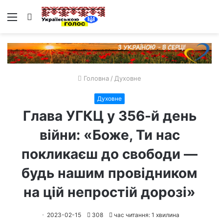
Меню
Пошук
Головна
/
Духовне
Духовне
Глава УГКЦ у 356-й день
війни: «Боже, Ти нас
покликаєш до свободи —
будь нашим провідником
на цій непростій дорозі»
2023-02-15
308
час читання: 1 хвилина