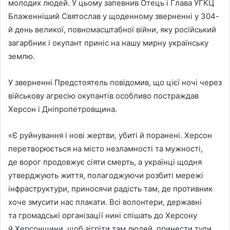
молодих людей. У цьому запевнив Отець і Глава УГКЦ
Блаженніший Святослав у щоденному зверненні у 304-
й день великої, повномасштабної війни, яку російський
загарбник і окупант приніс на нашу мирну українську
землю.
У зверненні Предстоятель повідомив, що цієї ночі через
військову агресію окупантів особливо постраждав
Херсон і Дніпропетровщина.
«Є руйнування і нові жертви, убиті й поранені. Херсон
перетворюється на місто незламності та мужності,
де ворог продовжує сіяти смерть, а українці щодня
утверджують життя, полагоджуючи розбиті мережі
інфраструктури, приносячи радість там, де противник
хоче змусити нас плакати. Всі волонтери, державні
та громадські організації нині спішать до Херсону
й Херсонщини, щоб зігріти там людей, принести туди