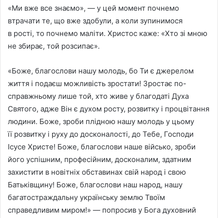
«Ми вже все знаємо», — у цей момент почнемо
втрачати те, що вже здобули, а коли зупинимося
в рості, то почнемо маліти. Христос каже: «Хто зі мною
не збирає, той розсипає».
«Боже, благослови нашу молодь, бо Ти є джерелом
життя і подаєш можливість зростати! Зростає по-
справжньому лише той, хто живе у благодаті Духа
Святого, адже Він є духом росту, розвитку і процвітання
людини. Боже, зроби плідною нашу молодь у цьому
її розвитку і руху до досконалості, до Тебе, Господи
Ісусе Христе! Боже, благослови наше військо, зроби
його успішним, професійним, досконалим, здатним
захистити в новітніх обставинах свій народ і свою
Батьківщину! Боже, благослови наш народ, нашу
багатостраждальну українську землю Твоїм
справедливим миром!» — попросив у Бога духовний