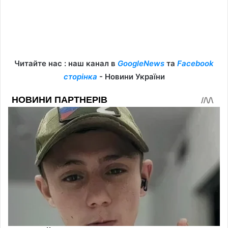
Читайте нас : наш канал в
GoogleNews
та
Facebook
сторінка
- Новини України