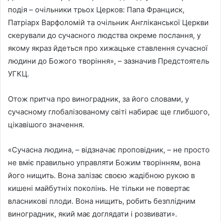
подія – очільники трьох Церков: Папа Франциск,
Патріарх Варфоломій та очільник Англіканської Церкви
скерували до сучасного людства окреме послання, у
якому якраз йдеться про хижацьке ставлення сучасної
людини до Божого творіння», – зазначив Предстоятель
УГКЦ.
Отож притча про виноградник, за його словами, у
сучасному глобалізованому світі набирає ще глибшого,
цікавішого значення.
«Сучасна людина, – відзначає проповідник, – не просто
не вміє правильно управляти Божим творінням, вона
його нищить. Вона залізає своєю жадібною рукою в
кишені майбутніх поколінь. Не тільки не повертає
власникові плоди. Вона нищить, робить безплідним
виноградник, який має доглядати і розвивати».