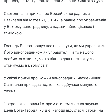
проповіді в 13-ту неділю після Зіслання Святого Духа.
Сьогоднішня притча про Божий виноградник з
Євангелія від Матея 21, 33-42, а радше про управителів
у Божому винограднику, є надзвичайно цікавою і
глибокою.
Господь Бог запрошує нас поглянути, як ми управляємо
Його виноградником як управителі чи то нашого
особистого життя, чи то відповідальності, яку ми
отримуємо в цьому світі.
У світлі притчі про Божий виноградник Блаженніший
Святослав пригадав подію, яка відбулася минулого
тижня.
1 вересня за новим і старим стилем ми спогадуємо
День Бога-Творця. «З цієї нагоди відбулася історична