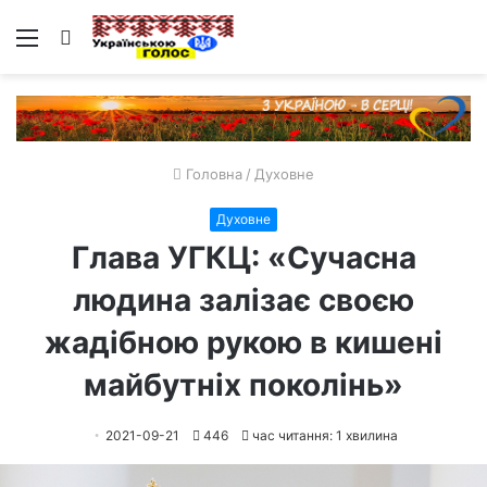
Меню
Пошук
Головна
/
Духовне
Духовне
Глава УГКЦ: «Сучасна
людина залізає своєю
жадібною рукою в кишені
майбутніх поколінь»
2021-09-21
446
час читання: 1 хвилина