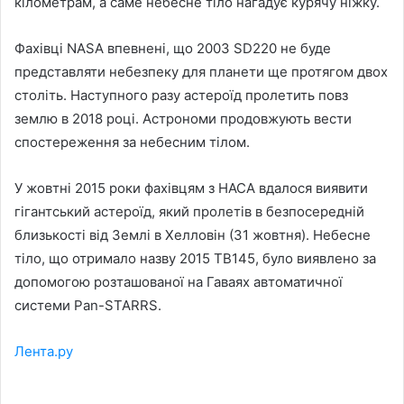
кілометрам, а саме небесне тіло нагадує курячу ніжку.
Фахівці NASA впевнені, що 2003 SD220 не буде
представляти небезпеку для планети ще протягом двох
століть. Наступного разу астероїд пролетить повз
землю в 2018 році. Астрономи продовжують вести
спостереження за небесним тілом.
У жовтні 2015 роки фахівцям з НАСА вдалося виявити
гігантський астероїд, який пролетів в безпосередній
близькості від Землі в Хелловін (31 жовтня). Небесне
тіло, що отримало назву 2015 TB145, було виявлено за
допомогою розташованої на Гаваях автоматичної
системи Pan-STARRS.
Лента.ру