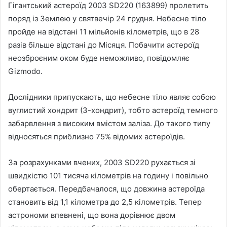
Гігантський астероїд 2003 SD220 (163899) пролетить
поряд із Землею у святвечір 24 грудня. Небесне тіло
пройде на відстані 11 мільйонів кілометрів, що в 28
разів більше
відстані до Місяця. Побачити астероїд
неозброєним оком буде неможливо, повідомляє
Gizmodo.
Дослідники припускають, що небесне тіло являє собою
вуглистий хондрит (З-хондрит), тобто астероїд темного
забарвлення з високим вмістом заліза. До такого типу
відносяться приблизно 75% відомих астероїдів.
За розрахунками вчених, 2003 SD220 рухається зі
швидкістю 101 тисяча кілометрів на годину і повільно
обертається. Передбачалося, що довжина астероїда
становить від 1,1 кілометра до 2,5 кілометрів. Тепер
астрономи впевнені, що вона дорівнює двом