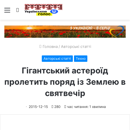
Меню
Пошук
Головна
/
Авторські статті
Авторські статті
Техно
Гігантський астероїд
пролетить поряд із Землею в
святвечір
2015-12-15
280
час читання: 1 хвилина