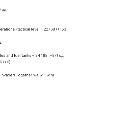
) од,
tional-tactical level – 22768 (+153),
д,
es and fuel tanks – 34488 (+87) од,
6 (+6)
nvader! Together we will win!