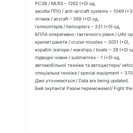
РСЗВ / MLRS – 1262 (+0) од,
засоби ППО / anti-aircraft systems ‒ 1049 (+3
літаків / aircraft – 369 (+0) од,
гелікоптерів / helicopters – 331 (+0) од,
БПЛА оперативно-тактичного рівня / UAV opera
крилаті ракети / cruise missiles ‒ 3051 (+0),
кораблі /катери / warships / boats ‒ 28 (+0) о
підводні човни / submarines – 1 (+0) од,
автомобільної техніки та автоцистерн/ vehicl
спеціальна техніка / special equipment ‒ 370
Дані уточнюються / Data are being updated.
Бий окупанта! Разом переможемо!/ Fight the i