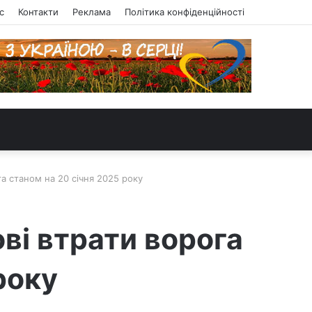
с
Контакти
Реклама
Політика конфіденційності
а станом на 20 січня 2025 року
ві втрати ворога
року