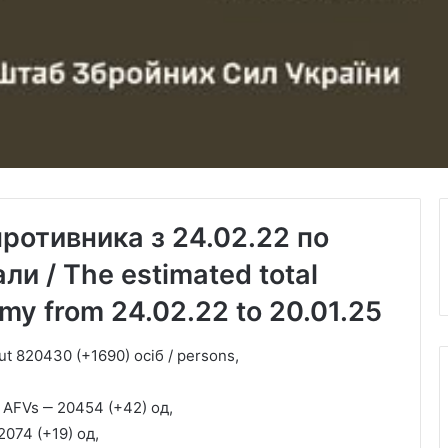
противника з 24.02.22 по
ли / The estimated total
my from 24.02.22 to 20.01.25
t 820430 (+1690) осіб / persons,
 AFVs ‒ 20454 (+42) од,
2074 (+19) од,