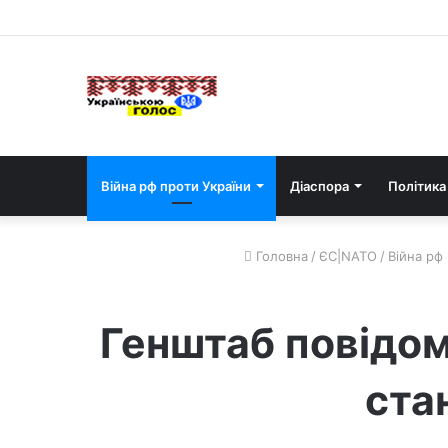
Війна рф проти України
Діаспора
Політика
Головна
/
ЄС|NATO
/
Війна рф
Генштаб повідом
ста