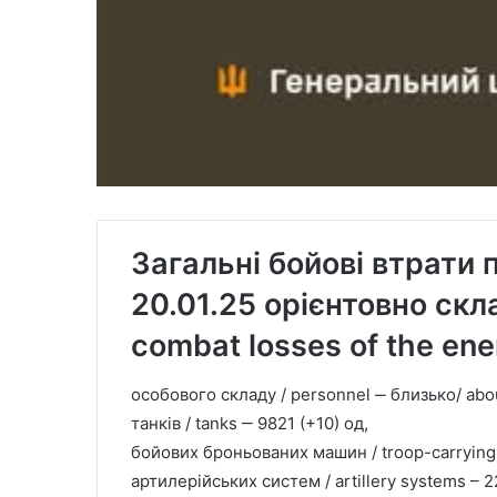
Загальні бойові втрати 
20.01.25 орієнтовно скла
combat losses of the ene
особового складу / personnel ‒ близько/ abou
танків / tanks ‒ 9821 (+10) од,
бойових броньованих машин / troop-carrying
артилерійських систем / artillery systems – 2