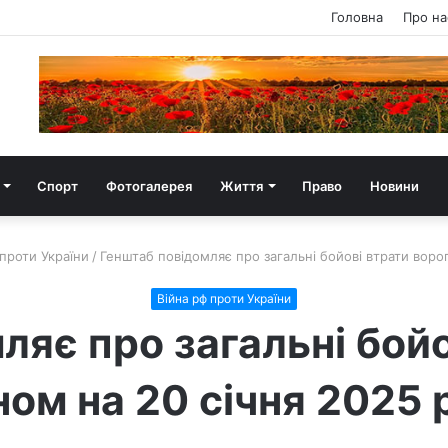
Головна
Про на
Спорт
Фотогалерея
Життя
Право
Новини
 проти України
/
Генштаб повідомляє про загальні бойові втрати ворог
Війна рф проти України
ляє про загальні бойо
ном на 20 січня 2025 