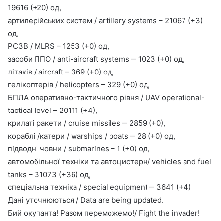
19616 (+20) од,
артилерійських систем / artillery systems – 21067 (+3)
од,
РСЗВ / MLRS – 1253 (+0) од,
засоби ППО / anti-aircraft systems ‒ 1023 (+0) од,
літаків / aircraft – 369 (+0) од,
гелікоптерів / helicopters – 329 (+0) од,
БПЛА оперативно-тактичного рівня / UAV operational-
tactical level – 20111 (+4),
крилаті ракети / cruise missiles ‒ 2859 (+0),
кораблі /катери / warships / boats ‒ 28 (+0) од,
підводні човни / submarines – 1 (+0) од,
автомобільної техніки та автоцистерн/ vehicles and fuel
tanks – 31073 (+36) од,
спеціальна техніка / special equipment ‒ 3641 (+4)
Дані уточнюються / Data are being updated.
Бий окупанта! Разом переможемо!/ Fight the invader!