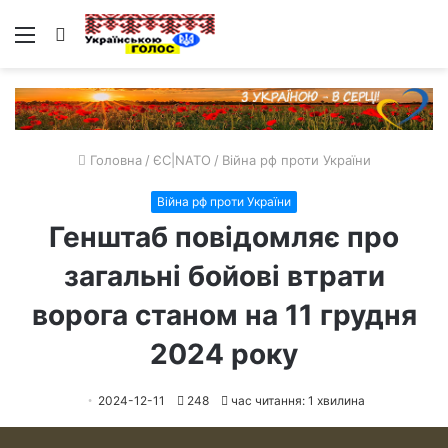
Меню
Пошук
Головна
/
ЄС|NATO
/
Війна рф проти України
Війна рф проти України
Генштаб повідомляє про
загальні бойові втрати
ворога станом на 11 грудня
2024 року
2024-12-11
248
час читання: 1 хвилина