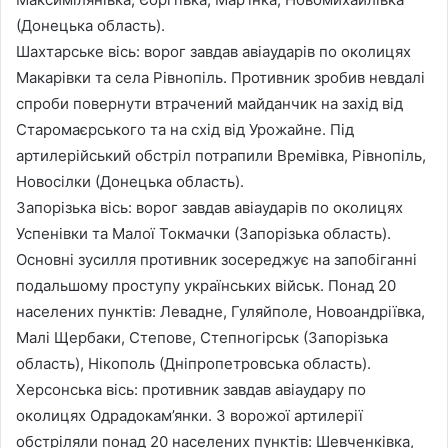
(Донецька область).
Шахтарське вісь: ворог завдав авіаударів по околицях
Макарівки та села Рівнопіль. Противник зробив невдалі
спроби повернути втрачений майданчик на захід від
Старомаєрського та на схід від Урожайне. Під
артилерійський обстріл потрапили Времівка, Рівнопіль,
Новосілки (Донецька область).
Запорізька вісь: ворог завдав авіаударів по околицях
Успенівки та Малої Токмачки (Запорізька область).
Основні зусилля противник зосереджує на запобіганні
подальшому проступу українських військ. Понад 20
населених пунктів: Левадне, Гуляйполе, Новоандріївка,
Малі Щербаки, Степове, Степногірськ (Запорізька
область), Нікополь (Дніпропетровська область).
Херсонська вісь: противник завдав авіаудару по
околицях Одрадокам’янки. З ворожої артилерії
обстріляли понад 20 населених пунктів: Шевченківка,