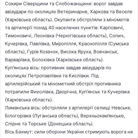
Сокири Сіверщини та Слобожанщини: ворог завдав
авіаудари по околицях Ветеринарне, Харкова та Веселе
(Харківська область). Окупанти обстріляли з мінометів
та артилерії понад 40 населених пунктів: Карповичі,
Тимоновичі, Леонівка (Чернігівська область), Сопич,
Кучерівка, Павлівка, Миропілля, Краснопілля (Сумська
область), Гурів Козачок, Висока Яруха, Вовчанськ,
Варварівка, Болохівка (Харківська область).
Куп’янська вісь: противник завдав авіаударів по
околицях Петропавлівки та Кислівки. Під
артилерійський та мінометний обстріл противника
потрапили Фихолівка, Дворічна, Куп’янськ та Кучерівка
(Харківська область).
Лиманська вісь: обстріляли з артилерії селищі Невське,
Білогорівка (Луганська область), Верхньокам’янське,
Спірне та Торське (Донецька область).
Вісь Бахмут: сили оборони України стримують ворога на