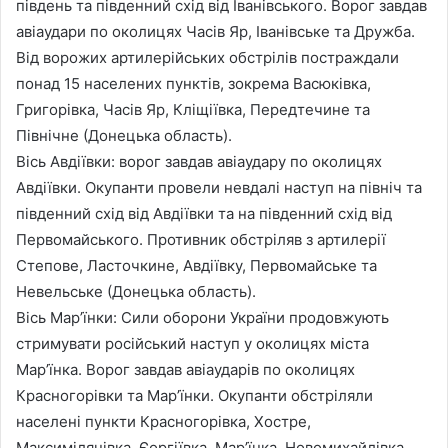
південь та південний схід від Іванівського. Ворог завдав
авіаудари по околицях Часів Яр, Іванівське та Дружба.
Від ворожих артилерійських обстрілів постраждали
понад 15 населених пунктів, зокрема Васюківка,
Григорівка, Часів Яр, Кліщіївка, Передтечине та
Північне (Донецька область).
Вісь Авдіївки: ворог завдав авіаудару по околицях
Авдіївки. Окупанти провели невдалі наступ на північ та
південний схід від Авдіївки та на південний схід від
Первомайського. Противник обстріляв з артилерії
Степове, Ласточкине, Авдіївку, Первомайське та
Невельське (Донецька область).
Вісь Мар’їнки: Сили оборони України продовжують
стримувати російський наступ у околицях міста
Мар’їнка. Ворог завдав авіаударів по околицях
Красногорівки та Мар’їнки. Окупанти обстріляли
населені пункти Красногорівка, Хостре,
Максимілянівка, Єоргіївка, Мар’їнка, Новомихайлівка