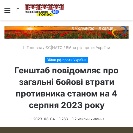
Меню
Пошук
Головна
/
ЄС|NATO
/
Війна рф проти України
Війна рф проти України
Генштаб повідомляє про
загальні бойові втрати
противника станом на 4
серпня 2023 року
2023-08-04
283
2 хвилин читання