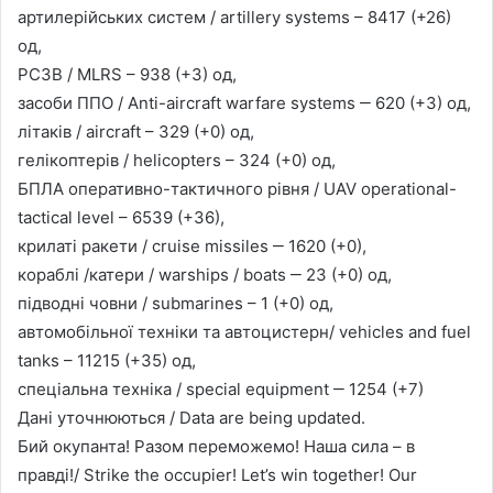
артилерійських систем / artillery systems – 8417 (+26)
од,
РСЗВ / MLRS – 938 (+3) од,
засоби ППО / Anti-aircraft warfare systems ‒ 620 (+3) од,
літаків / aircraft – 329 (+0) од,
гелікоптерів / helicopters – 324 (+0) од,
БПЛА оперативно-тактичного рівня / UAV operational-
tactical level – 6539 (+36),
крилаті ракети / cruise missiles ‒ 1620 (+0),
кораблі /катери / warships / boats ‒ 23 (+0) од,
підводні човни / submarines – 1 (+0) од,
автомобільної техніки та автоцистерн/ vehicles and fuel
tanks – 11215 (+35) од,
спеціальна техніка / special equipment ‒ 1254 (+7)
Дані уточнюються / Data are being updated.
Бий окупанта! Разом переможемо! Наша сила – в
правді!/ Strike the occupier! Let’s win together! Our