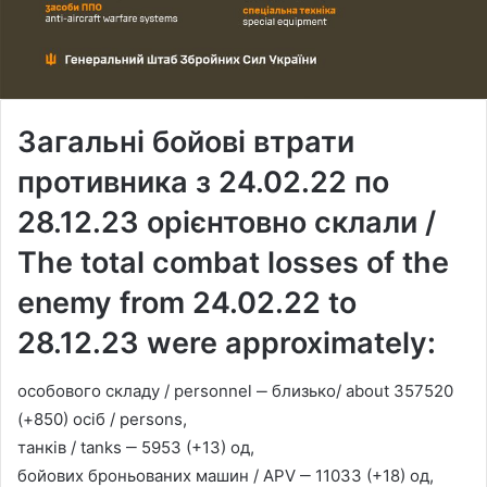
Загальні бойові втрати
противника з 24.02.22 по
28.12.23 орієнтовно склали /
The total combat losses of the
enemy from 24.02.22 to
28.12.23 were approximately:
особового складу / personnel ‒ близько/ about 357520
(+850) осіб / persons,
танків / tanks ‒ 5953 (+13) од,
бойових броньованих машин / APV ‒ 11033 (+18) од,