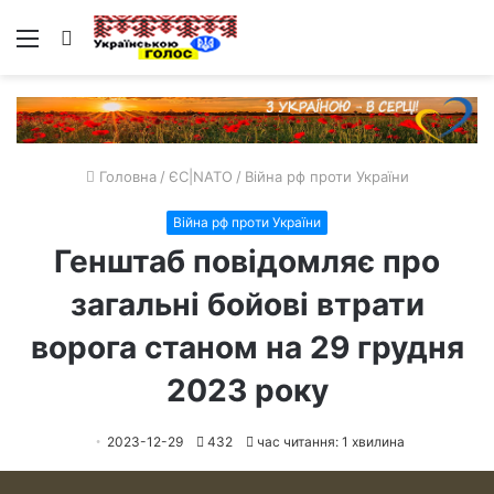
Меню
Пошук
Головна
/
ЄС|NATO
/
Війна рф проти України
Війна рф проти України
Генштаб повідомляє про
загальні бойові втрати
ворога станом на 29 грудня
2023 року
2023-12-29
432
час читання: 1 хвилина