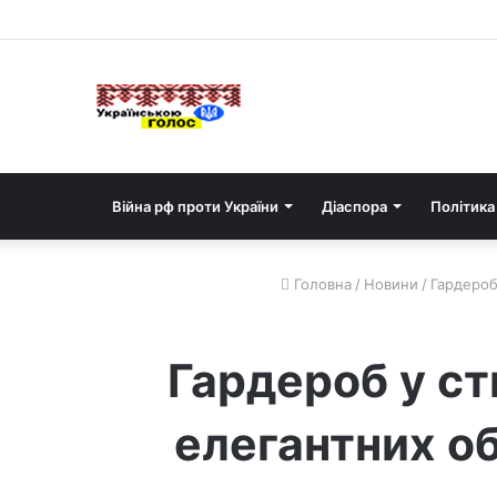
Війна рф проти України
Діаспора
Політика
Головна
/
Новини
/
Гардероб
Гардероб у ст
елегантних о