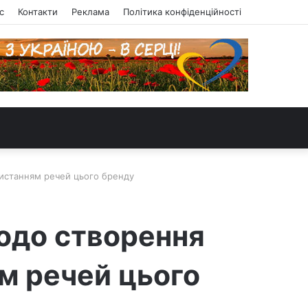
с
Контакти
Реклама
Політика конфіденційності
ористанням речей цього бренду
щодо створення
м речей цього