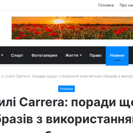
Головна
Про на
Спорт
Фотогалерея
Життя
Право
Новини
 у стилі Carrera: поради щодо створення елегантних образів з вик
Новини
илі Carrera: поради 
бразів з використання