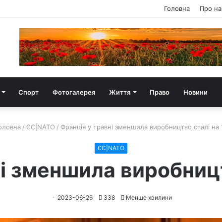
Головна
Про на
Спорт
Фотогалерея
Життя
Право
Новини
оловна
/
ЄС|NATO
/
Франція у травні зменшила виробництво сталі на
ЄС|NATO
ні зменшила виробницт
2023-06-26
338
Менше хвилини