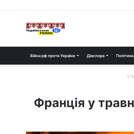
Війна рф проти України
Діаспора
Політика
Г
Франція у трав