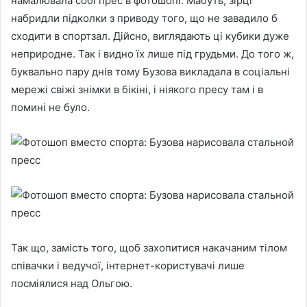
намалювала собі прес в фотошопі. Мабуть, зірці
набридли підколки з приводу того, що не завадило б
сходити в спортзал. Дійсно, виглядають ці кубики дуже
неприродне. Так і видно їх лише під грудьми. До того ж,
буквально пару днів тому Бузова викладала в соціальні
мережі свіжі знімки в бікіні, і ніякого пресу там і в
помині не було.
Так що, замість того, щоб захопитися накачаним тілом
співачки і ведучої, інтернет-користувачі лише
посміялися над Ольгою.