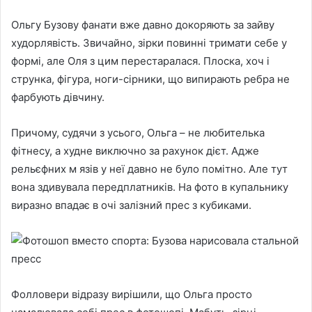
Ольгу Бузову фанати вже давно докоряють за зайву
худорлявість. Звичайно, зірки повинні тримати себе у
формі, але Оля з цим перестаралася. Плоска, хоч і
струнка, фігура, ноги-сірники, що випирають ребра не
фарбують дівчину.
Причому, судячи з усього, Ольга – не любителька
фітнесу, а худне виключно за рахунок дієт. Адже
рельєфних м язів у неї давно не було помітно. Але тут
вона здивувала передплатників. На фото в купальнику
виразно впадає в очі залізний прес з кубиками.
Фолловери відразу вирішили, що Ольга просто