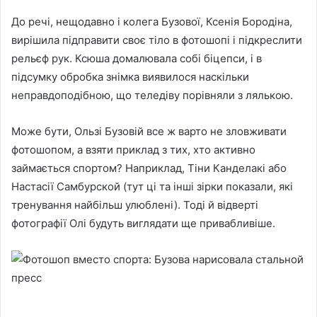
До речі, нещодавно і колега Бузової, Ксенія Бородіна,
вирішила підправити своє тіло в фотошопі і підкреслити
рельєф рук. Ксюша домалювала собі біцепси, і в
підсумку обробка знімка виявилося наскільки
неправдоподібною, що теледіву порівняли з лялькою.
Може бути, Ользі Бузовій все ж варто не зловживати
фотошопом, а взяти приклад з тих, хто активно
займається спортом? Наприклад, Тіни Канделакі або
Настасії Самбурской (тут ці та інші зірки показали, які
тренування найбільш улюблені). Тоді й відверті
фотографії Олі будуть виглядати ще привабливіше.