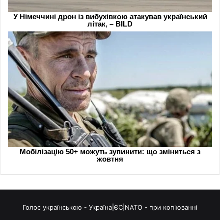
Голос українською - Україна|ЄС|NATO - при копіюванні