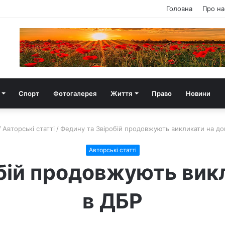
Головна
Про на
Спорт
Фотогалерея
Життя
Право
Новини
/
Авторські статті
/
Федину та Звіробій продовжують викликати на до
Авторські статті
бій продовжують вик
в ДБР