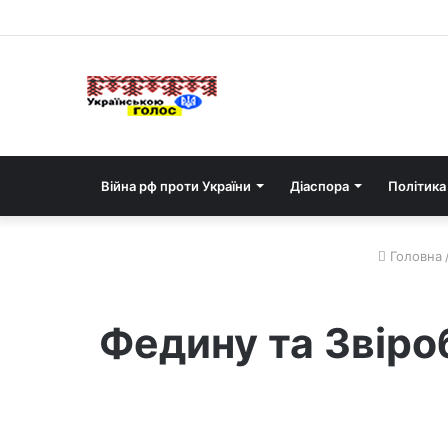
Війна рф проти України
Діаспора
Політика
Головна
Федину та Звіро