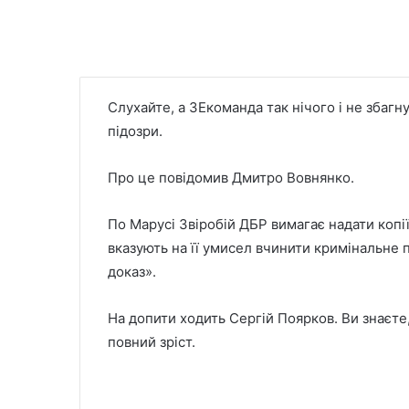
Слухайте, а ЗЕкоманда так нічого і не збаг
підозри.
Про це повідомив Дмитро Вовнянко.
По Марусі Звіробій ДБР вимагає надати копії
вказують на її умисел вчинити кримінальне
доказ».
На допити ходить Сергій Поярков. Ви знаєте,
повний зріст.