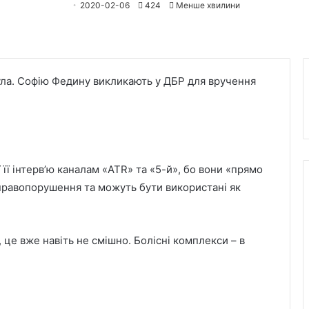
2020-02-06
424
Менше хвилини
нула. Софію Федину викликають у ДБР для вручення
 її інтерв’ю каналам «ATR» та «5-й», бо вони «прямо
 правопорушення та можуть бути використані як
 це вже навіть не смішно. Болісні комплекси – в