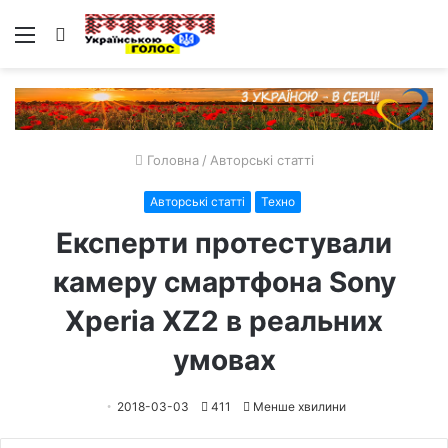
Меню
Пошук
Головна
/
Авторські статті
Авторські статті
Техно
Експерти протестували
камеру смартфона Sony
Xperia XZ2 в реальних
умовах
2018-03-03
411
Менше хвилини