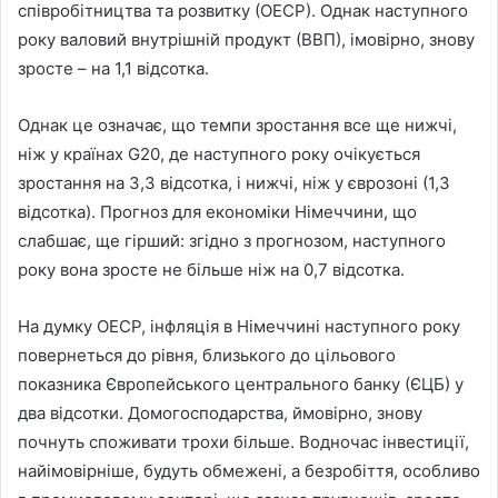
співробітництва та розвитку (ОЕСР). Однак наступного
року валовий внутрішній продукт (ВВП), імовірно, знову
зросте – на 1,1 відсотка.
Однак це означає, що темпи зростання все ще нижчі,
ніж у країнах G20, де наступного року очікується
зростання на 3,3 відсотка, і нижчі, ніж у єврозоні (1,3
відсотка). Прогноз для економіки Німеччини, що
слабшає, ще гірший: згідно з прогнозом, наступного
року вона зросте не більше ніж на 0,7 відсотка.
На думку ОЕСР, інфляція в Німеччині наступного року
повернеться до рівня, близького до цільового
показника Європейського центрального банку (ЄЦБ) у
два відсотки. Домогосподарства, ймовірно, знову
почнуть споживати трохи більше. Водночас інвестиції,
найімовірніше, будуть обмежені, а безробіття, особливо