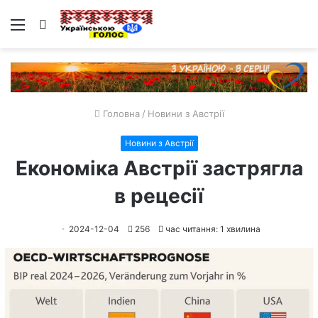
Меню
Пошук
Головна
/
Новини з Австрії
Новини з Австрії
Економіка Австрії застрягла
в рецесії
2024-12-04
256
час читання: 1 хвилина