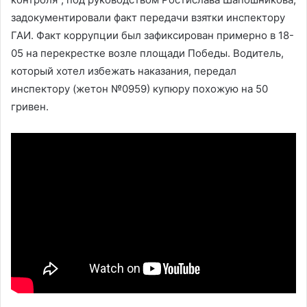
задокументировали факт передачи взятки инспектору
ГАИ. Факт коррупции был зафиксирован примерно в 18-
05 на перекрестке возле площади Победы. Водитель,
который хотел избежать наказания, передал
инспектору (жетон №0959) купюру похожую на 50
гривен.