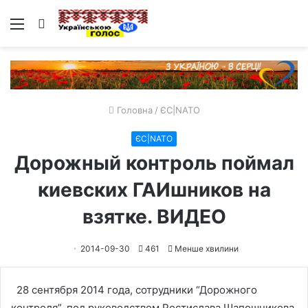
Меню
Пошук
Головна
/
ЄС|NATO
ЄС|NATO
Дорожный контроль поймал
киевских ГАИшников на
взятке. ВИДЕО
2014-09-30
461
Менше хвилини
28 сентября 2014 года, сотрудники “Дорожного
контроля”, под руководством Ростислава Шапошникова,