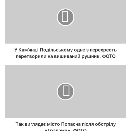
У Кам’янці-Подільському одне з перехресть
перетворили на вишиваний рушник. ФОТО
Так виглядає місто Попасна після обстрілу
«Градами». ФОТО