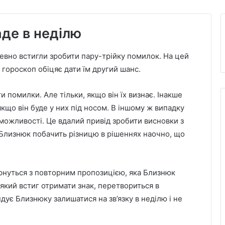
аде в неділю
певно встигли зробити пару-трійку помилок. На цей
ороскоп обіцяє дати їм другий шанс.
 помилки. Але тільки, якщо він їх визнає. Інакше
кщо він буде у них під носом. В іншому ж випадку
можливості. Це вдалий привід зробити висновки з
 Близнюк побачить різницю в рішеннях наочно, що
ернуться з повторним пропозицією, яка Близнюк
 який встиг отримати знак, перетвориться в
дує Близнюку залишатися на зв’язку в неділю і не