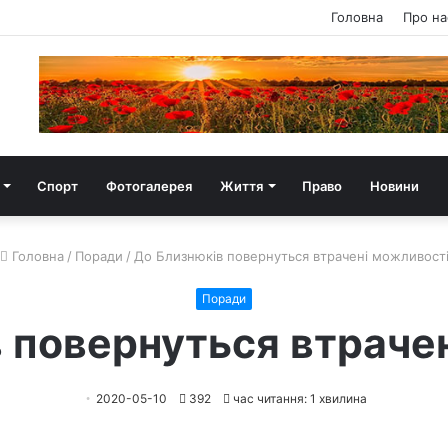
Головна
Про на
Спорт
Фотогалерея
Життя
Право
Новини
Головна
/
Поради
/
До Близнюків повернуться втрачені можливост
Поради
 повернуться втраче
2020-05-10
392
час читання: 1 хвилина