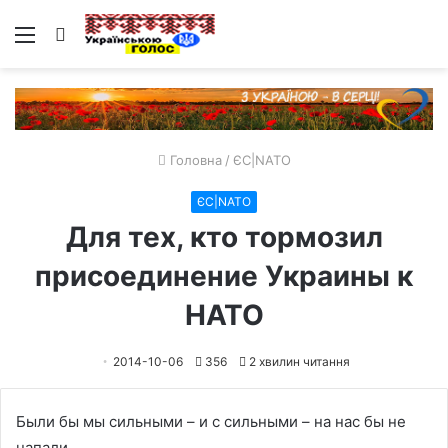
Меню
Пошук
Головна
/
ЄС|NATO
ЄС|NATO
Для тех, кто тормозил
присоединение Украины к
НАТО
2014-10-06
356
2 хвилин читання
Были бы мы сильными – и с сильными – на нас бы не
напали.