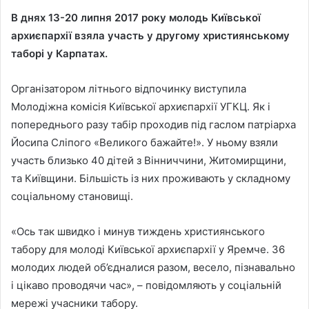
В днях 13-20 липня 2017 року
молодь Київської
архиєпархії взяла участь
у
другому
християнському
таборі
у Карпатах
.
Організатором літнього відпочинку виступила
Молодіжна комісія Київської архиєпархії УГКЦ. Як і
попереднього разу табір проходив під гаслом патріарха
Йосипа Сліпого «Великого бажайте!». У ньому взяли
участь близько 40 дітей з Вінниччини, Житомирщини,
та Київщини. Більшість із них проживають у складному
соціальному становищі.
«Ось так швидко і минув тиждень християнського
табору для молоді Київської архиєпархії у Яремче. 36
молодих людей об’єдналися разом, весело, пізнавально
і цікаво проводячи час», – повідомляють у соціальній
мережі учасники табору.