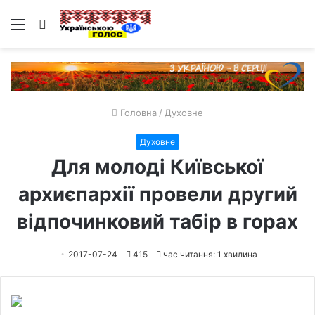
Меню
Пошук
Головна
/
Духовне
Духовне
Для молоді Київської
архиєпархії провели другий
відпочинковий табір в горах
2017-07-24
415
час читання: 1 хвилина