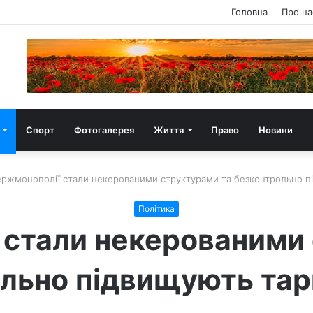
Головна
Про на
Спорт
Фотогалерея
Життя
Право
Новини
ржмонополії стали некерованими структурами та безконтрольно п
Політика
 стали некерованими 
льно підвищують та