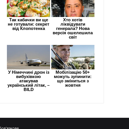
бов'язкове