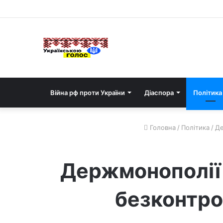
Війна рф проти України
Діаспора
Політика
Головна
/
Політика
/
Де
Держмонополії
безконтро