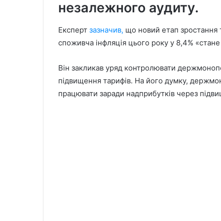
незалежного аудиту.
Експерт
зазначив,
що новий етап зростання т
споживча інфляція цього року у 8,4% «стан
Він закликав уряд контролювати держмонопо
підвищення тарифів. На його думку, держмон
працювати заради надприбутків через підвищ