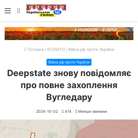
Меню
Пошук
Головна
/
ЄС|NATO
/
Війна рф проти України
Війна рф проти України
Deepstate знову повідомляє
про повне захоплення
Вугледару
2024-10-02
474
Менше хвилини