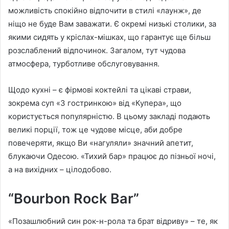
можливість спокійно відпочити в стилі «лаунж», де
ніщо не буде Вам заважати. Є окремі низькі столики, за
якими сидять у кріслах-мішках, що гарантує ще більш
розслаблений відпочинок. Загалом, тут чудова
атмосфера, турботливе обслуговування.
Щодо кухні – є фірмові коктейлі та цікаві страви,
зокрема суп «З гостринкою» від «Купера», що
користується популярністю. В цьому закладі подають
великі порції, тож це чудове місце, аби добре
повечеряти, якщо Ви «нагуляли» значний апетит,
блукаючи Одесою. «Тихий бар» працює до пізньої ночі,
а на вихідних – цілодобово.
“Bourbon Rock Bar”
«Позашлюбний син рок-н-рола та брат відриву» – те, як