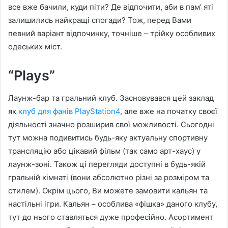
все вже бачили, куди піти? Де відпочити, аби в пам’ яті
залишились найкращі спогади? Тож, перед Вами
певний варіант відпочинку, точніше – трійку особливих
одеських міст.
“Plays”
Лаунж-бар та гральний клуб. Засновувався цей заклад
як
клуб для фанів PlayStation4
, але вже на початку своєї
діяльності значно розширив свої можливості. Сьогодні
тут можна подивитись будь-яку актуальну спортивну
трансляцію або цікавий фільм (так само арт-хаус) у
лаунж-зоні. Також ці перегляди доступні в будь-якій
гральній кімнаті (вони абсолютно різні за розміром та
стилем). Окрім цього, Ви можете замовити кальян та
настільні ігри. Кальян – особлива «фішка» даного клубу,
тут до нього ставляться дуже професійно. Асортимент