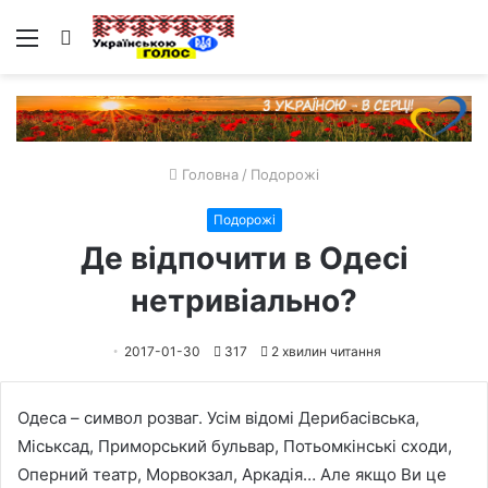
Меню
Пошук
Головна
/
Подорожі
Подорожі
Де відпочити в Одесі
нетривіально?
2017-01-30
317
2 хвилин читання
Одеса – символ розваг. Усім відомі Дерибасівська,
Міськсад, Приморський бульвар, Потьомкінські сходи,
Оперний театр, Морвокзал, Аркадія… Але якщо Ви це