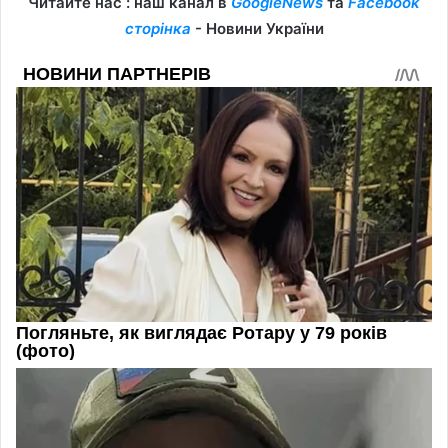
Читайте нас : наш канал в
GoogleNews
та
Facebook
сторінка
- Новини України