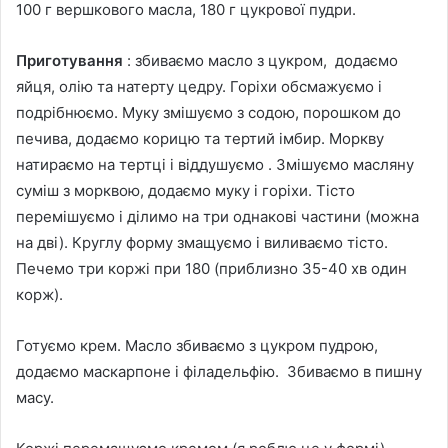
100 г вершкового масла, 180 г цукрової пудри.
Приготування
: збиваємо масло з цукром, додаємо
яйця, олію та натерту цедру. Горіхи обсмажуємо і
подрібнюємо. Муку змішуємо з содою, порошком до
печива, додаємо корицю та тертий імбир. Моркву
натираємо на тертці і віддушуємо . Змішуємо масляну
суміш з морквою, додаємо муку і горіхи. Тісто
перемішуємо і ділимо на три однакові частини (можна
на дві). Круглу форму змащуємо і виливаємо тісто.
Печемо три коржі при 180 (приблизно 35-40 хв один
корж).
Готуємо крем. Масло збиваємо з цукром пудрою,
додаємо маскарпоне і філадельфію. Збиваємо в пишну
масу.