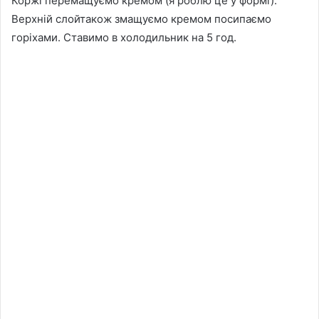
Коржі перемащуємо кремом (я роблю це у формі).
Верхній слойтакож змащуємо кремом посипаємо
горіхами. Ставимо в холодильник на 5 год.