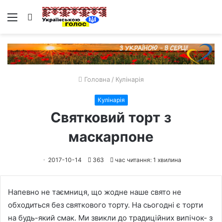
Меню
Пошук
Головна
/
Кулінарія
Кулінарія
Cвятковий торт з
маскарпоне
2017-10-14
363
час читання: 1 хвилина
Напевно не таємниця, що жодне наше свято не
обходиться без святкового торту. На сьогодні є торти
на будь-який смак. Ми звикли до традиційних випічок- з