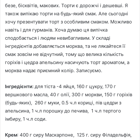
безе, бісквітів, макових. Торти є дорожчі і дешевші. Я
також випікаю торти на будь-який смак. Але сьогодні
хочу презентувати торт з особливим смаком. Можливо
навіть і для гурманів. Хоча думаю ця випічка
сподобається і людям невибагливим. У складі
інгредієнтів добавляється морква, та не лякайтеся її
смак зовсім не відчутний, тому що велика кількість
горіхів і цедра апельсину насичують торт ароматом, а
морква надає приємний колір. Записуємо.
Інгредієнти:
для тіста -4 яйця, 160 г цукру, 170 г
вершкового масла, 40 г олії, 300 г моркви, 150 г горіхів
(будь-яких), 260 г муки, 0.5 ч.л кориці, пів цедри з
апельсина, 1 ч.л порошку до печива, 1 ч.л тертого
імбиру, 1 ч.л соди.
Крем
: 400 г сиру Маскарпоне, 125 г. сиру Філадельфія,